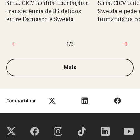
Síria: CICV facilita libertação e
Síria: CICV obt
transferência de 86 detidos
Sweida e pede 
entre Damasco e Sweida
humanitária c
1/3
1 de 3
Mais
Compartilhar