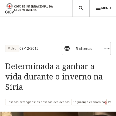
COMITÊ INTERNACIONAL DA
MENU
CRUZ VERMELHA
Passar para o conteúdo principal
09-12-2015
Vídeo
Determinada a ganhar a
vida durante o inverno na
Síria
Pessoas protegidas: as pessoas deslocadas
Segurança econômica
Pesso