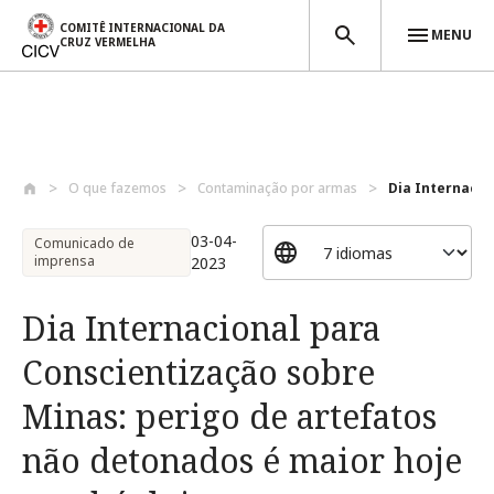
COMITÊ INTERNACIONAL DA
MENU
CRUZ VERMELHA
Passar para o conteúdo principal
O que fazemos
Contaminação por armas
Dia Internacio
03-04-
Comunicado de
imprensa
2023
Dia Internacional para
Conscientização sobre
Minas: perigo de artefatos
não detonados é maior hoje