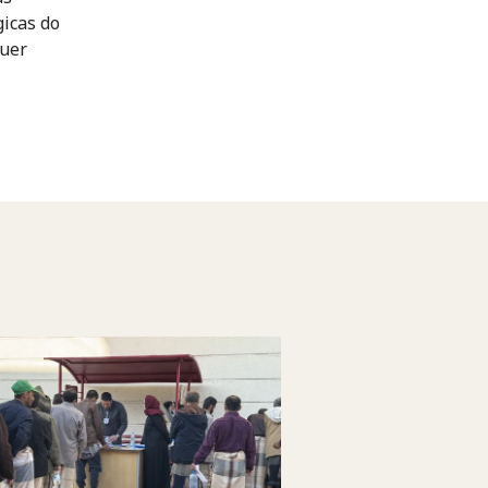
icas do
quer