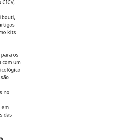
o CICV,
ibouti,
artigos
mo kits
 para os
ra com um
icológico
 são
s no
a em
s das
a