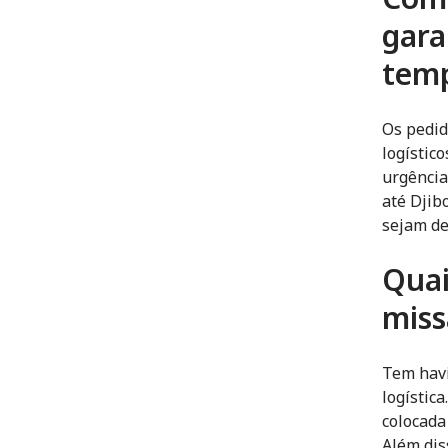
gara
tem
Os pedid
logístic
urgência
até Djib
sejam d
Quai
miss
Tem havi
logístic
colocada
Além dis