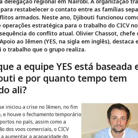
a delegação regional em Nairobi. A organização tr
 para restabelecer o contato entre as famílias sep
flitos armados. Neste ano, Djibouti funcionou co
 operações estratégica para o trabalho do CICV n
equência do conflito atual. Olivier Chassot, chefe
Apoio ao Iêmen (YES, na sigla em inglês), destaca
i o trabalho que o grupo realiza.
que a equipe YES está baseada
outi e por quanto tempo tem
do ali?
e iniciou a crise no Iêmen, no fim
, e houve o fechamento temporário
portos no país, assim como a
o dos voos comerciais, o CICV
a aumentar a acapacidade do