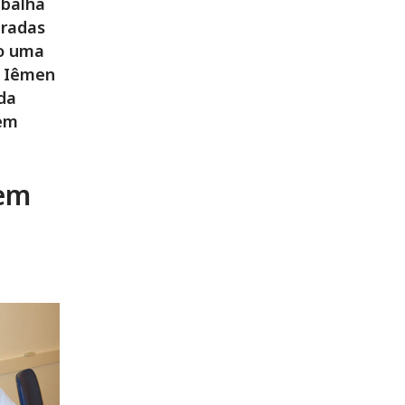
abalha
aradas
mo uma
o Iêmen
 da
 em
 em