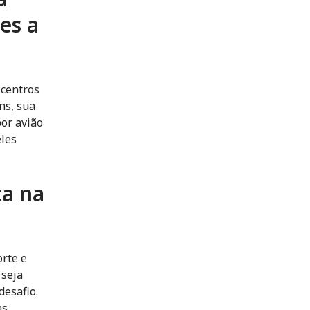
es a
 centros
ns, sua
or avião
eles
ta na
orte e
 seja
desafio.
as