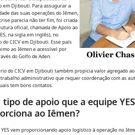
io em Djibouti. Para assugurar a
dade das suas operações do Iêmen,
crise parecia não ter fim, foi criada
utura oficial, chamada de Apoio ao
ES, na sigla em inglês), no
io do CICV em Djibouti. Esse país
ximo ao Iêmen e acessível por
ravés do Golfo de Aden.
ório do CICV em Djibouti também propicia valor agregado ao 
 trabalho administrativo que requer coordenação com as au
uais tem bons contatos.
 tipo de apoio que a equipe YES
orciona ao Iêmen?
 YES vem proporcionando apoio logístico à operação no Iêm