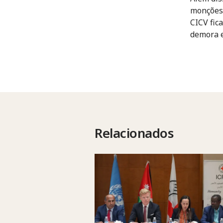
monções,
CICV fic
demora e
Relacionados