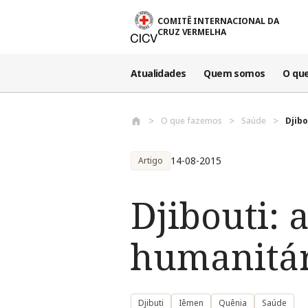
Passar para o conteúdo principal
COMITÊ INTERNACIONAL DA
CRUZ VERMELHA
Atualidades
Quem somos
O qu
O que fazemos
Saúde
Djibo
14-08-2015
Artigo
Djibouti: 
humanitár
Djibuti
Iêmen
Quênia
Saúde