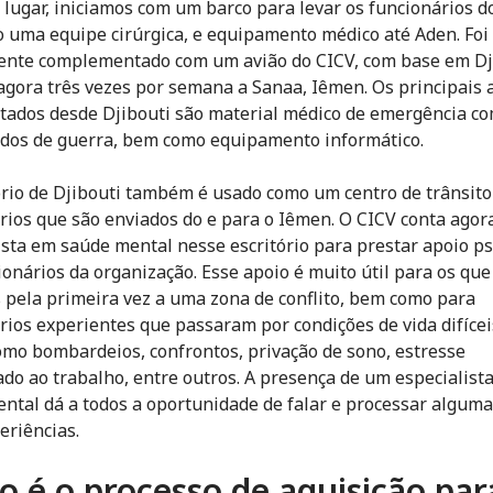
 lugar, iniciamos com um barco para levar os funcionários d
o uma equipe cirúrgica, e equipamento médico até Aden. Foi
nte complementado com um avião do CICV, com base em Dj
agora três vezes por semana a Sanaa, Iêmen. Os principais 
tados desde Djibouti são material médico de emergência co
idos de guerra, bem como equipamento informático.
ório de Djibouti também é usado como um centro de trânsito
rios que são enviados do e para o Iêmen. O CICV conta ago
ista em saúde mental nesse escritório para prestar apoio ps
ionários da organização. Esse apoio é muito útil para os que
 pela primeira vez a uma zona de conflito, bem como para
rios experientes que passaram por condições de vida difícei
mo bombardeios, confrontos, privação de sono, estresse
ado ao trabalho, entre outros. A presença de um especialist
ntal dá a todos a oportunidade de falar e processar alguma
eriências.
 é o processo de aquisição par