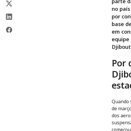
parte d
no país
por con
base de
em cons
equipe 
Djibout
Por 
Djib
esta
Quando s
de março
dos aero
suspensã
começou 