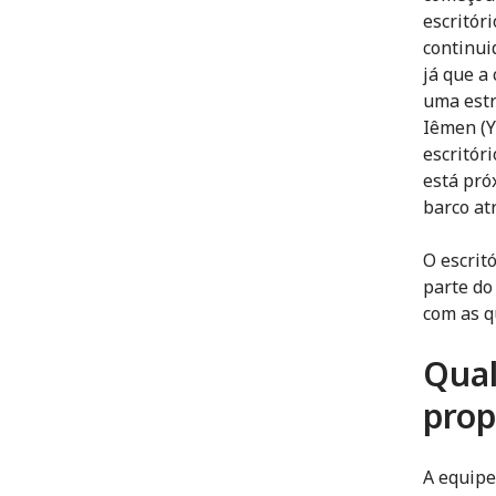
escritór
continui
já que a 
uma estr
Iêmen (Y
escritór
está pró
barco at
O escrit
parte do
com as q
Qual
prop
A equipe