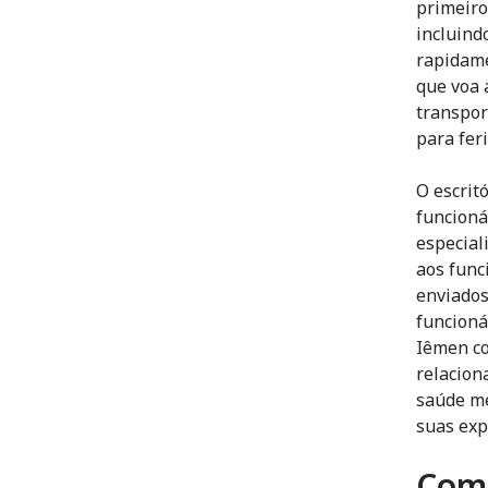
primeiro
incluind
rapidame
que voa 
transpor
para fer
O escrit
funcioná
especial
aos func
enviados
funcioná
Iêmen co
relacion
saúde me
suas exp
Como