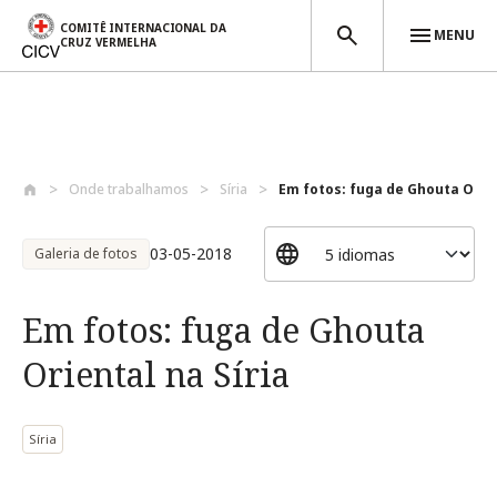
COMITÊ INTERNACIONAL DA
MENU
CRUZ VERMELHA
Passar para o conteúdo principal
Onde trabalhamos
Síria
Em fotos: fuga de Ghouta Orient
03-05-2018
Galeria de fotos
Em fotos: fuga de Ghouta
Oriental na Síria
Síria