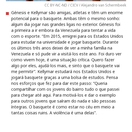
CC BY-NC-ND / CICV / Alejandro van Schermbeek
Génesis e Kellymar são amigas, atletas e têm um enorme
potencial para o basquete. Ambas têm o mesmo sonho:
algum dia jogar nas grandes ligas no exterior. Génesis foi
a primeira a ir embora da Venezuela para tentar a vida
com o esporte. “Em 2015, emigrei para os Estados Unidos
para estudar na universidade e jogar basquete. Durante
os últimos três anos deixei de ver a minha família na
Venezuela e só pude vir a visitá-los este ano. Foi duro ver
como vivem hoje, é uma situação crítica. Quero fazer
algo por eles, ajudá-los mais, e sinto que o basquete vai
me permitir”. Kellymar estudará nos Estados Unidos e
jogará basquete graças a uma bolsa de estudos. Pensa
nos esforços que fez para dar este passo: “Queria
compartilhar com os jovens do bairro tudo o que passei
para chegar até aqui. Para motivá-los e dar o exemplo
para outros jovens que saíram do nada e são pessoas
íntegras. O basquete é como estar no céu em meio a
tantas coisas ruins. A violência é uma delas”.