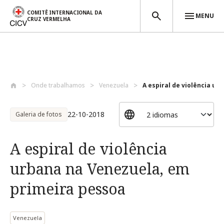
COMITÊ INTERNACIONAL DA
MENU
CRUZ VERMELHA
Passar para o conteúdo principal
Onde trabalhamos
Venezuela
A espiral de violência ur
22-10-2018
Galeria de fotos
A espiral de violência
urbana na Venezuela, em
primeira pessoa
Venezuela