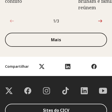
conflito
brilham e famíl
reúnem
1/3
1 de 3
Mais
Compartilhar
Sites do CICV