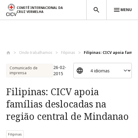
COMITÊ INTERNACIONAL DA
MENU
CRUZ VERMELHA
Passar para o conteúdo principal
Onde trabalhamos
Filipinas
Filipinas: CICV apoia famíli
26-02-
Comunicado de
imprensa
2015
Filipinas: CICV apoia
famílias deslocadas na
região central de Mindanao
Filipinas