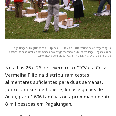
Pagalungan, Maguindanao, Filipinas. O CICV e a Cruz Vermelha entregam água
potável para as famílias deslocadas no antigo mercado público em Pagalungan, assim
como distribuem ajuda. CC BY-NC-ND / CICV / L. de la Cruz
Nos dias 25 e 26 de fevereiro, o CICV e a Cruz
Vermelha Filipina distribuíram cestas
alimentares suficientes para duas semanas,
junto com kits de higiene, lonas e galões de
água, para 1.696 famílias ou aproximadamente
8 mil pessoas em Pagalungan.