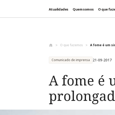
Atualidades
Quem somos
O que faz
Passar para o conteúdo principal
O que fazemos
A fome é um si
21-09-2017
Comunicado de imprensa
A fome é 
prolongad