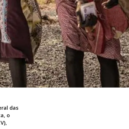
ral das
a, o
V),