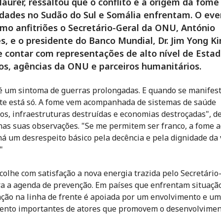
aurer, ressaltou que o conflito é a origem da fome
dades no Sudão do Sul e Somália enfrentam. O eve
mo anfitriões o Secretário-Geral da ONU, António
s, e o presidente do Banco Mundial, Dr. Jim Yong K
 contar com representações de alto nível de Esta
s, agências da ONU e parceiros humanitários.
é um sintoma de guerras prolongadas. E quando se manifest
e está só. A fome vem acompanhada de sistemas de saúde
os, infraestruturas destruídas e economias destroçadas", d
as suas observações. "Se me permitem ser franco, a fome 
á um desrespeito básico pela decência e pela dignidade da 
"
colhe com satisfação a nova energia trazida pelo Secretário
 a agenda de prevenção. Em países que enfrentam situaçã
ação na linha de frente é apoiada por um envolvimento e um
ento importantes de atores que promovem o desenvolvimen