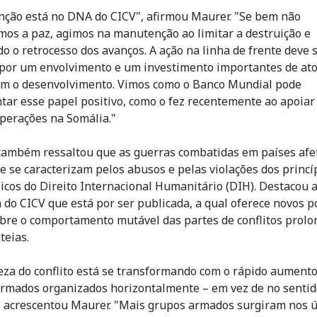
nção está no DNA do CICV", afirmou Maurer. "Se bem não
mos a paz, agimos na manutenção ao limitar a destruição e
o o retrocesso dos avanços. A ação na linha de frente deve 
por um envolvimento e um investimento importantes de at
m o desenvolvimento. Vimos como o Banco Mundial pode
tar esse papel positivo, como o fez recentemente ao apoiar
perações na Somália."
ambém ressaltou que as guerras combatidas em países afe
e se caracterizam pelos abusos e pelas violações dos princí
icos do Direito Internacional Humanitário (DIH). Destacou 
 do CICV que está por ser publicada, a qual oferece novos p
obre o comportamento mutável das partes de conflitos prolo
teias.
eza do conflito está se transformando com o rápido aumento
rmados organizados horizontalmente – em vez de no sentid
", acrescentou Maurer. "Mais grupos armados surgiram nos 