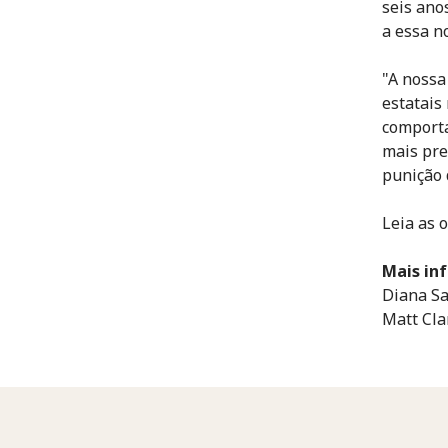
seis ano
a essa n
"A nossa
estatais
comporta
mais pre
punição 
Leia as 
Mais in
Diana Sa
Matt Cla