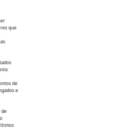
ser
ores que
 as
tados
pios
a
ontos de
ngados e
 de
o
últimos