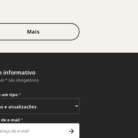
Mais
m informativo
m * são obrigatórios
e um tipo
*
 de e-mail
*