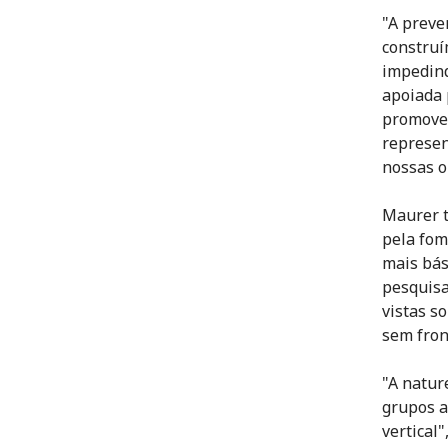
"A preve
construí
impedind
apoiada 
promove
represen
nossas o
Maurer t
pela fom
mais bás
pesquisa
vistas s
sem fron
"A natur
grupos a
vertical