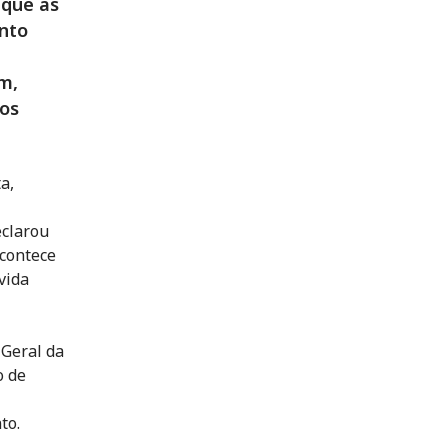
 que as
nto
im,
dos
a,
eclarou
acontece
vida
-Geral da
o de
to.