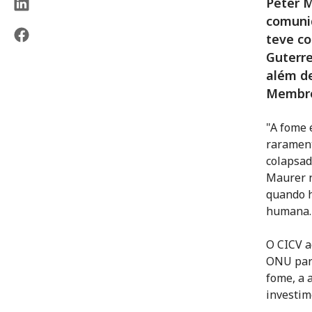
Peter M
comuni
teve co
Guterre
além de
Membro
"A fome 
rarament
colapsad
Maurer n
quando h
humana.
O CICV a
ONU para
fome, a 
investim