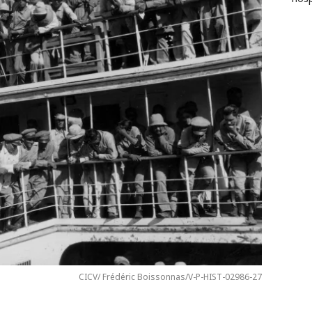
CICV/ Frédéric Boissonnas/V-P-HIST-02986-27