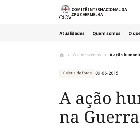
Passar para o conteúdo principal
COMITÊ INTERNACIONAL DA
CRUZ VERMELHA
Atualidades
Quem somos
O qu
O que fazemos
A ação humanit
09-06-2015
Galeria de fotos
A ação hu
na Guerra