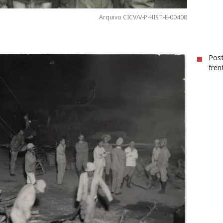
Arquivo CICV/V-P-HIST-E-00408
Post
fren