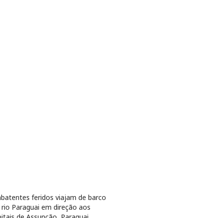
atentes feridos viajam de barco
 rio Paraguai em direção aos
itais de Assunção, Paraguai.