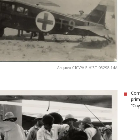
Arquivo CICV/V-P-HIST-03298-14A
Com
prim
“Cuy