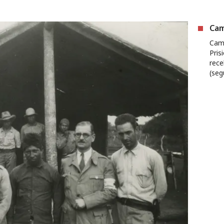
Cam
Cam
Pris
rece
(seg