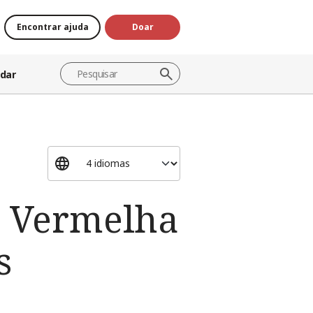
Encontrar ajuda
Doar
dar
z Vermelha
s