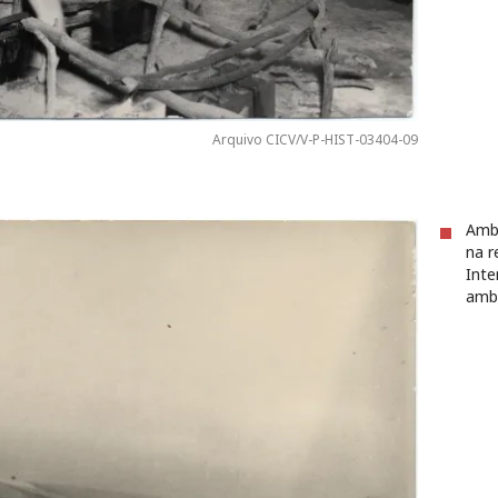
Arquivo CICV/V-P-HIST-03404-09
Ambu
na r
Inte
ambo