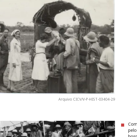
Arquivo CICV/V-P-HIST-03404-29
Comb
pelo
hosp