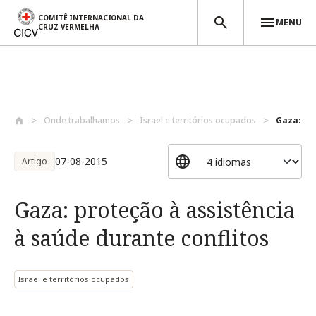
COMITÊ INTERNACIONAL DA
MENU
CRUZ VERMELHA
Passar para o conteúdo principal
Onde trabalhamos
Israel e territórios ocupados
Gaza: pr
07-08-2015
Artigo
Gaza: proteção à assistência
à saúde durante conflitos
Israel e territórios ocupados