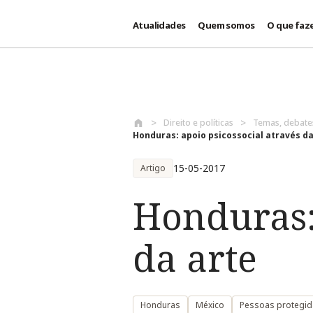
Atualidades
Quem somos
O que faz
Passar para o conteúdo principal
Direito e políticas
Temas, debat
Honduras: apoio psicossocial através da 
15-05-2017
Artigo
Honduras: 
da arte
Honduras
México
Pessoas protegid