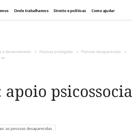
emos
Onde trabalhamos
Direito e políticas
Como ajudar
es e desarmamento
Pessoas protegidas
Pessoas desaparecidas
...
apoio psicossocia
as: as pessoas desaparecidas