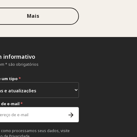
Mais
m informativo
m * são obrigatórios
e um tipo
*
 de e-mail
*
 como processamos seus dados, visite
so de Privacidade
.