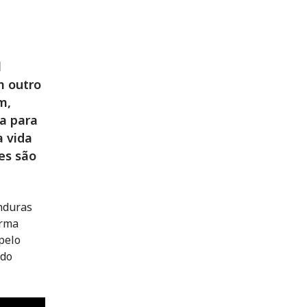
l
m outro
m,
a para
a vida
es são
onduras
orma
pelo
 do