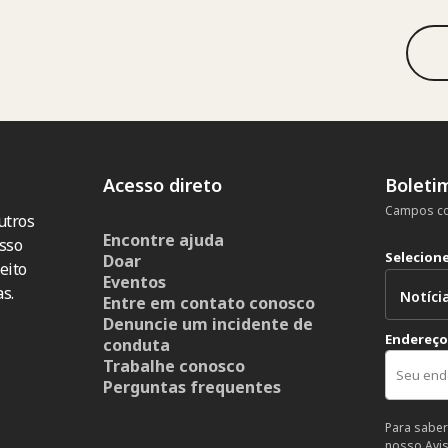
Acesso direto
Boleti
Campos co
utros
Encontre ajuda
sso
Selecion
Doar
eito
Eventos
s.
Entre em contato conosco
Denuncie um incidente de
Endereço
conduta
Trabalhe conosco
Perguntas frequentes
Para saber
nosso
Avi