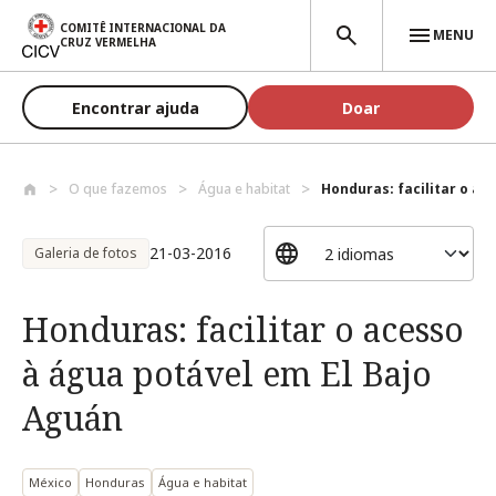
Passar para o conteúdo principal
COMITÊ INTERNACIONAL DA
MENU
CRUZ VERMELHA
Encontrar ajuda
Doar
O que fazemos
Água e habitat
Honduras: facilitar o ac
21-03-2016
Galeria de fotos
Honduras: facilitar o acesso
à água potável em El Bajo
Aguán
México
Honduras
Água e habitat