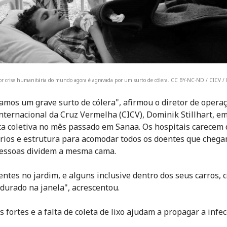
or crise humanitária do mundo agora é agravada por um surto de cólera. CC BY-NC-ND / CICV /
amos um grave surto de cólera", afirmou o diretor de opera
nternacional da Cruz Vermelha (CICV), Dominik Stillhart, e
ta coletiva no mês passado em Sanaa. Os hospitais carecem 
rios e estrutura para acomodar todos os doentes que chega
essoas dividem a mesma cama.
entes no jardim, e alguns inclusive dentro dos seus carros, 
durado na janela", acrescentou.
 fortes e a falta de coleta de lixo ajudam a propagar a infec