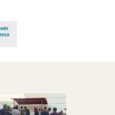
uado
oença