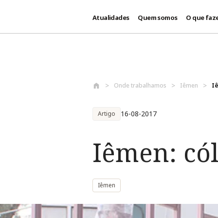
Atualidades
Quem somos
O que faz
Passar para o conteúdo principal
Onde trabalhamos
Iêmen
I
16-08-2017
Artigo
Iêmen: có
Iêmen