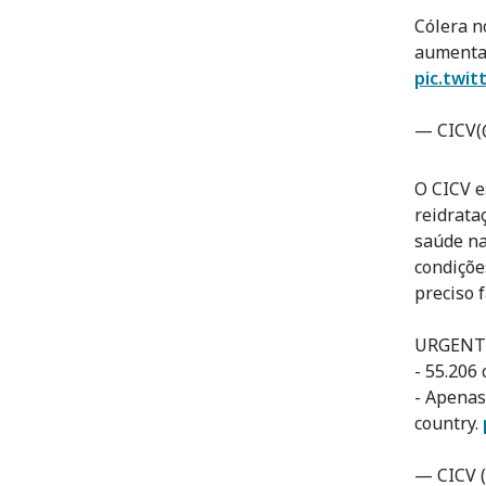
Cólera 
aumentam
pic.twi
— CICV(
O CICV e
reidrata
saúde na
condiçõe
preciso 
URGENT
- 55.206
- Apenas
country.
— CICV (