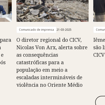
Comunicado de imprensa
21-03-2025
Comun
 para
O diretor regional do CICV,
Iême
a
Nicolas Von Arx, alerta sobre
são 
 e
as consequências
CICV
pós
catastróficas para a
população em meio a
escaladas intermináveis de
violência no Oriente Médio