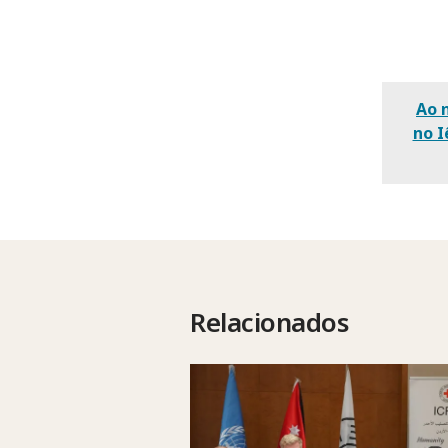
Ao 
no I
Relacionados