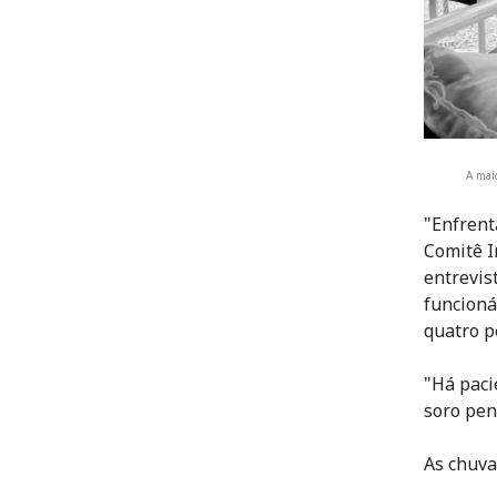
A mai
"Enfrent
Comitê I
entrevis
funcioná
quatro p
"Há paci
soro pen
As chuvas