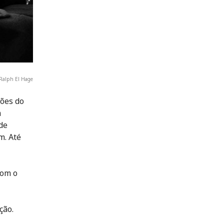
 Ralph El Hage
ções do
m
de
m. Até
com o
ção.