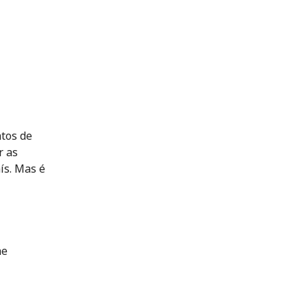
ntos de
r as
ís. Mas é
he