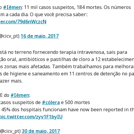
no
#Iêmen
: 11 mil casos suspeitos, 184 mortes. Os números
 a cada dia. O que você precisa saber::
tter.com/79d6nWczcN
@cicv_pt)
16 de maio, 2017
stá no terreno fornecendo terapia intravenosa, sais para
ção oral, antibióticos e pastilhas de cloro a 12 estabelecime
s zonas mais afetadas. Também trabalhamos para melhora
s de higiene e saneamento em 11 centros de detenção no pa
fazer mais.
E do
#Iêmen
:
 casos suspeitos de
#cólera
e 500 mortes
 45% dos hospitais funcionam have now been reported in t
pic.twitter.com/zyv1F1byIU
@cicv_pt)
30 de maio, 2017