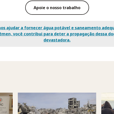
Apoie o nosso trabalho
nos ajudar a fornecer água potável e saneamento adeq
êmen, você contribui para deter a propagação dessa d
devastadora.