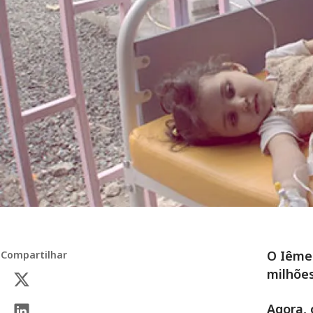
O Iêmen
Compartilhar
milhões
Agora, 