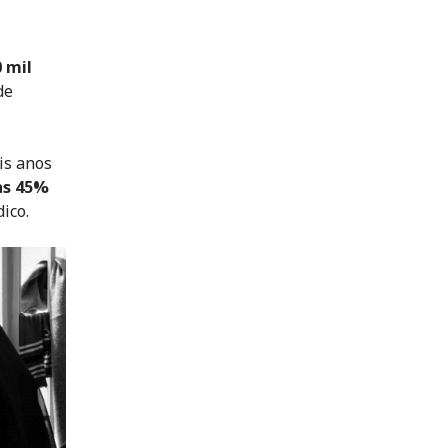
 mil
de
is anos
as 45%
ico.