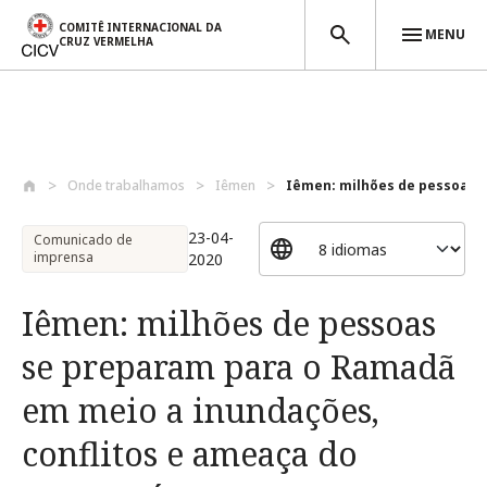
COMITÊ INTERNACIONAL DA
MENU
CRUZ VERMELHA
Passar para o conteúdo principal
Onde trabalhamos
Iêmen
Iêmen: milhões de pessoas s
23-04-
Comunicado de
imprensa
2020
Iêmen: milhões de pessoas
se preparam para o Ramadã
em meio a inundações,
conflitos e ameaça do