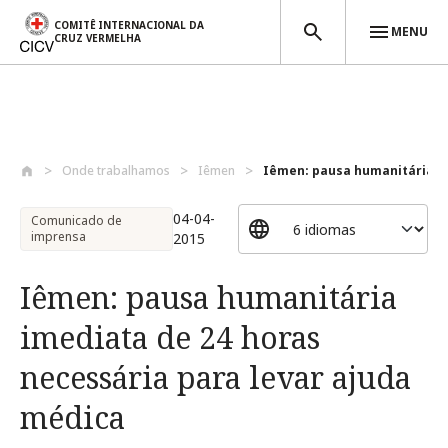
COMITÊ INTERNACIONAL DA
MENU
CRUZ VERMELHA
Passar para o conteúdo principal
Onde trabalhamos
Iêmen
Iêmen: pausa humanitária ime
04-04-
Comunicado de
imprensa
2015
Iêmen: pausa humanitária
imediata de 24 horas
necessária para levar ajuda
médica