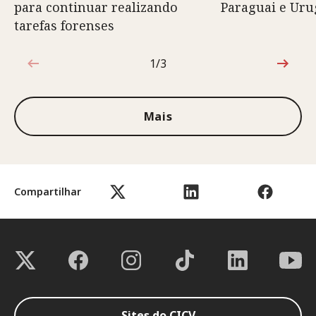
para continuar realizando
Paraguai e Uru
tarefas forenses
1/3
1 de 3
Mais
Compartilhar
Sites do CICV