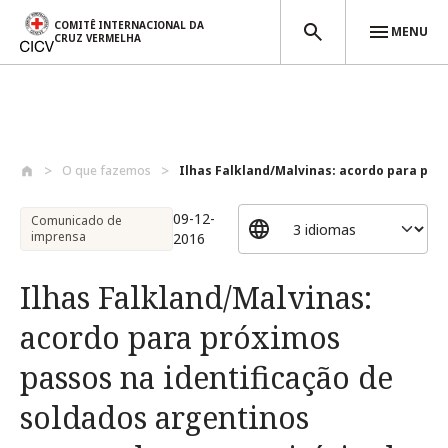
COMITÊ INTERNACIONAL DA
MENU
CRUZ VERMELHA
Passar para o conteúdo principal
O que fazemos
Ilhas Falkland/Malvinas: acordo para pró..
09-12-
Comunicado de
imprensa
2016
Ilhas Falkland/Malvinas:
acordo para próximos
passos na identificação de
soldados argentinos