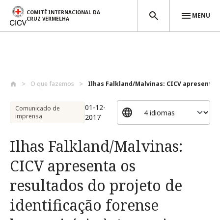
COMITÊ INTERNACIONAL DA
MENU
CRUZ VERMELHA
Passar para o conteúdo principal
O que fazemos
Ilhas Falkland/Malvinas: CICV apresenta ..
01-12-
Comunicado de
imprensa
2017
Ilhas Falkland/Malvinas:
CICV apresenta os
resultados do projeto de
identificação forense