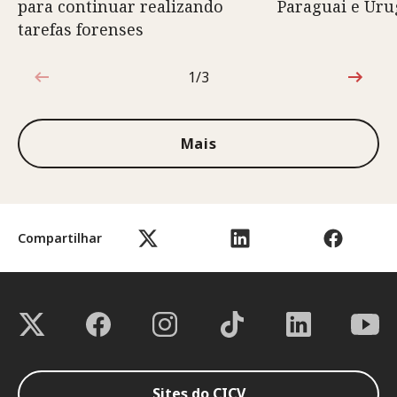
para continuar realizando
Paraguai e Uru
tarefas forenses
1/3
1 de 3
Mais
Compartilhar
Sites do CICV