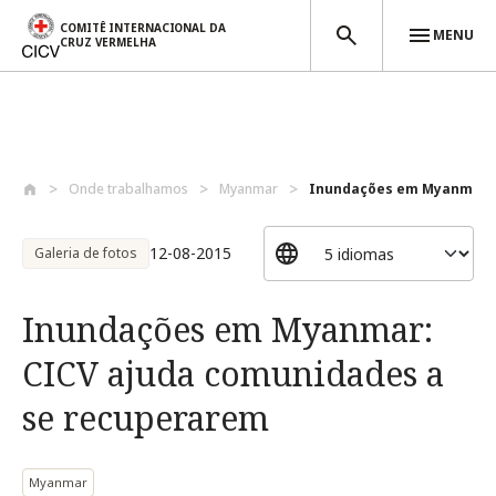
COMITÊ INTERNACIONAL DA
MENU
CRUZ VERMELHA
Passar para o conteúdo principal
Onde trabalhamos
Myanmar
Inundações em Myanmar: C
12-08-2015
Galeria de fotos
Inundações em Myanmar:
CICV ajuda comunidades a
se recuperarem
Myanmar