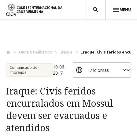
COMITÊ INTERNACIONAL DA
MENU
CRUZ VERMELHA
Passar para o conteúdo principal
Onde trabalhamos
Iraque
Iraque: Civis feridos encurr
19-06-
Comunicado de
imprensa
2017
Iraque: Civis feridos
encurralados em Mossul
devem ser evacuados e
atendidos