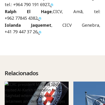
tel.:
+964 790 191 6927
Ralph El Hage
,CICV, Amã, tel:
+962 77845 4382
Iolanda Jaquemet
, CICV Genebra,
+41 79 447 37 26
Relacionados