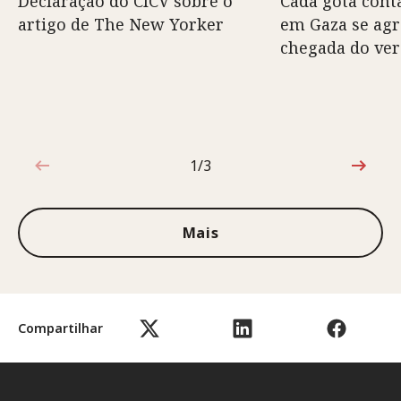
Declaração do CICV sobre o
Cada gota conta
artigo de The New Yorker
em Gaza se ag
chegada do ve
1/3
1 de 3
Mais
Compartilhar