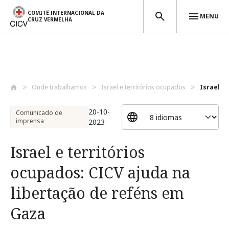
COMITÊ INTERNACIONAL DA
MENU
CRUZ VERMELHA
Passar para o conteúdo principal
Onde trabalhamos
Israel e territórios ocupados
Israel e 
20-10-
Comunicado de
imprensa
2023
Israel e territórios
ocupados: CICV ajuda na
libertação de reféns em
Gaza