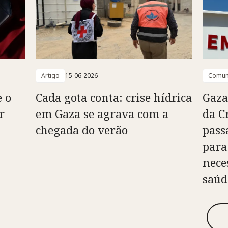
Artigo
15-06-2026
Comun
e o
Cada gota conta: crise hídrica
Gaza
r
em Gaza se agrava com a
da C
chegada do verão
pass
para
nece
saúd