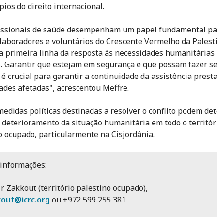
pios do direito internacional.
issionais de saúde desempenham um papel fundamental pa
olaboradores e voluntários do Crescente Vermelho da Palest
a primeira linha da resposta às necessidades humanitárias
. Garantir que estejam em segurança e que possam fazer s
 é crucial para garantir a continuidade da assistência prest
des afetadas", acrescentou Meffre.
edidas políticas destinadas a resolver o conflito podem det
 deterioramento da situação humanitária em todo o territór
o ocupado, particularmente na Cisjordânia.
informações:
r Zakkout (território palestino ocupado),
kout@icrc.org
ou +972 599 255 381