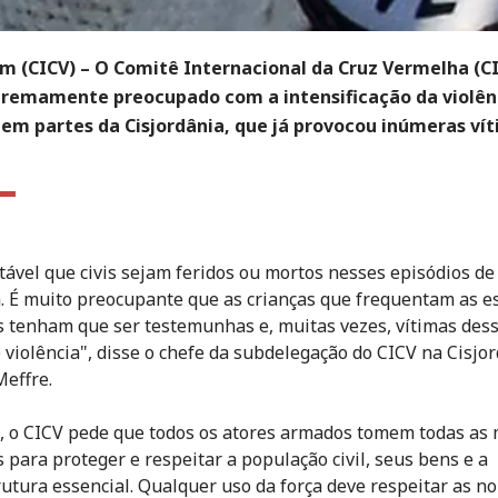
ém (CICV) – O Comitê Internacional da Cruz Vermelha (C
tremamente preocupado com a intensificação da violên
em partes da Cisjordânia, que já provocou inúmeras ví
itável que civis sejam feridos ou mortos nesses episódios de
a. É muito preocupante que as crianças que frequentam as e
 tenham que ser testemunhas e, muitas vezes, vítimas des
e violência", disse o chefe da subdelegação do CICV na Cisjor
effre.
, o CICV pede que todos os atores armados tomem todas as
s para proteger e respeitar a população civil, seus bens e a
rutura essencial. Qualquer uso da força deve respeitar as n