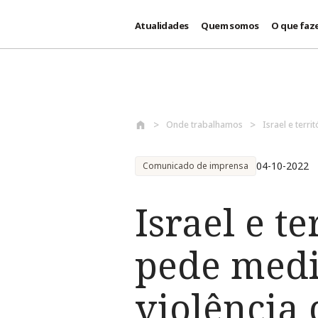
Atualidades
Quem somos
O que faz
Passar para o conteúdo principal
Onde trabalhamos
Israel e terr
04-10-2022
Comunicado de imprensa
Israel e t
pede medi
violência 