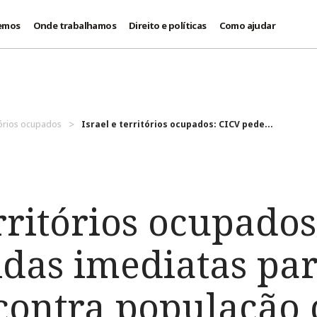
emos
Onde trabalhamos
Direito e políticas
Como ajudar
itórios ocupados
Israel e territórios ocupados: CICV pede...
erritórios ocupados
das imediatas par
contra população c