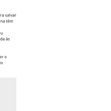
ra salvar
ina têm
eu
ada às
er o
io