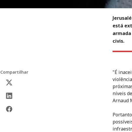
Jerusal
está ex
armada 
civis.
"É inace
Compartilhar
violênci
próximas
níveis d
Arnaud M
Portanto
possívei
infraest