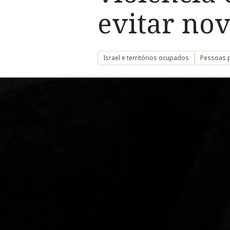
evitar nov
Israel e territórios ocupados
Pessoas p