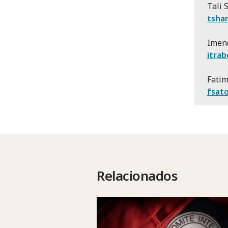
Tali 
tsha
Imene
itrab
Fatim
fsato
Relacionados