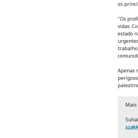
os princí
"Os prof
vidas. C
estado n
urgentes
trabalho
comunida
Apenas m
perigoso
palestin
Mais 
Suhai
szak