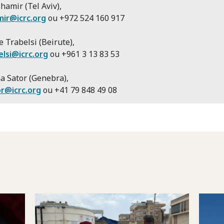
Shamir (Tel Aviv),
mir@icrc.org
ou +972 524 160 917
 Trabelsi (Beirute),
elsi@icrc.org
ou +961 3 13 83 53
a Sator (Genebra),
r@icrc.org
ou +41 79 848 49 08