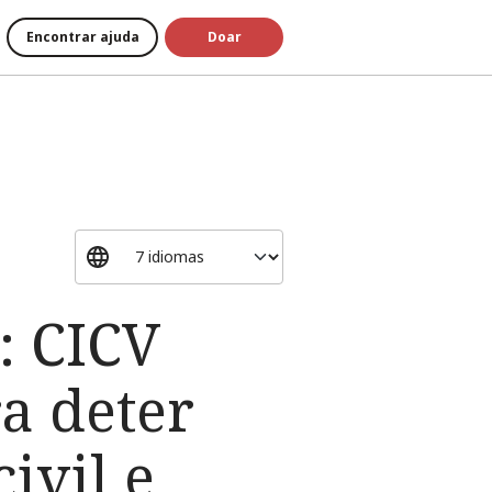
Encontrar ajuda
Doar
: CICV
a deter
ivil e