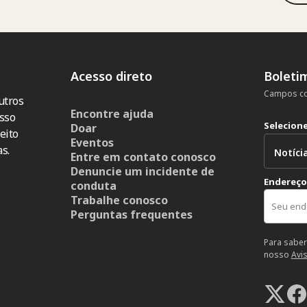
Acesso direto
Boleti
Campos co
utros
Encontre ajuda
sso
Selecion
Doar
eito
Eventos
s.
Entre em contato conosco
Denuncie um incidente de
Endereço
conduta
Trabalhe conosco
Perguntas frequentes
Para saber
nosso
Avi