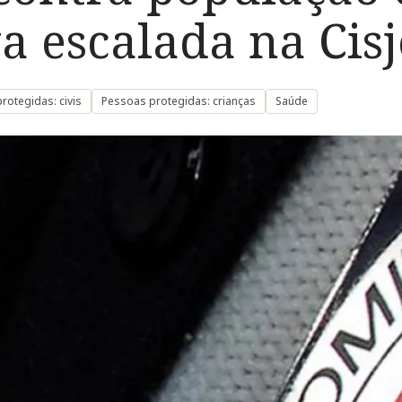
a escalada na Cis
rotegidas: civis
Pessoas protegidas: crianças
Saúde