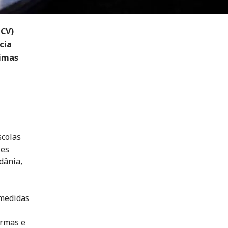
ICV)
cia
timas
scolas
ses
dânia,
 medidas
ormas e