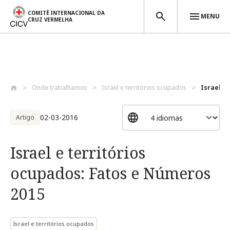
COMITÊ INTERNACIONAL DA
MENU
CRUZ VERMELHA
Passar para o conteúdo principal
Onde trabalhamos
Israel e territórios ocupados
Israel e 
02-03-2016
Artigo
Israel e territórios
ocupados: Fatos e Números
2015
Israel e territórios ocupados