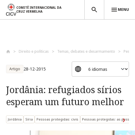
COMITÊ INTERNACIONAL DA
MENU
CRUZ VERMELHA
Passar para o conteúdo principal
Direito e políticas
Temas, debates e desarmamento
Pessoa
28-12-2015
Artigo
Jordânia: refugiados sírios
esperam um futuro melhor
Jordânia
Síria
Pessoas protegidas: civis
Pessoas protegidas: as pessoa