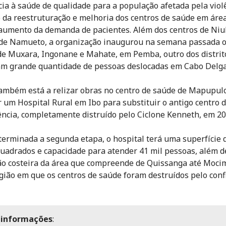
cia à saúde de qualidade para a população afetada pela viol
 da reestruturação e melhoria dos centros de saúde em áre
aumento da demanda de pacientes. Além dos centros de Niu
de Namueto, a organização inaugurou na semana passada 
de Muxara, Ingonane e Mahate, em Pemba, outro dos distrit
m grande quantidade de pessoas deslocadas em Cabo Delga
ambém está a relizar obras no centro de saúde de Mapupulo
r um Hospital Rural em Ibo para substituir o antigo centro 
ência, completamente distruído pelo Ciclone Kenneth, em 20
erminada a segunda etapa, o hospital terá uma superfície 
uadrados e capacidade para atender 41 mil pessoas, além d
o costeira da área que compreende de Quissanga até Moci
egião em que os centros de saúde foram destruídos pelo conf
 informações
: