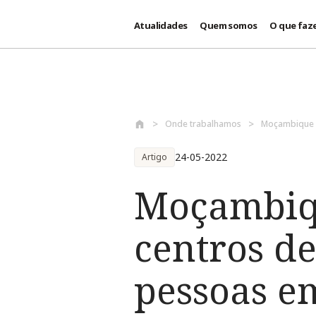
Atualidades
Quem somos
O que faz
Passar para o conteúdo principal
Onde trabalhamos
Moçambique
24-05-2022
Artigo
Moçambiqu
centros d
pessoas e