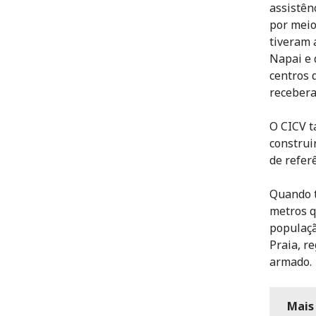
assistên
por meio
tiveram 
Napai e 
centros 
recebera
O CICV t
construi
de refer
Quando t
metros q
populaçã
Praia, r
armado.
Mais