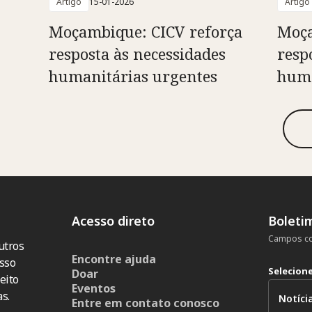
Artigo
15-01-2026
Artigo
Moçambique: CICV reforça
Moça
resposta às necessidades
resp
humanitárias urgentes
huma
Acesso direto
Boleti
Campos co
utros
Encontre ajuda
sso
Selecion
Doar
eito
Eventos
s.
Entre em contato conosco