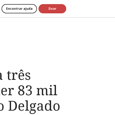
Encontrar ajuda
Doar
 três
er 83 mil
o Delgado