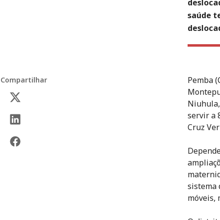
desloca
saúde t
deslocad
Pemba (C
Compartilhar
Montepue
Niuhula,
servir a
Cruz Ver
Dependen
ampliaçõ
maternid
sistema 
móveis, 