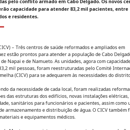
das pelo conflito armado em Cabo Delgado. Os novos ce
erão capacidade para atender 83,2 mil pacientes, entre
os e residentes.
ICV) – Três centros de saúde reformados e ampliados em
z estão prontos para atender a população de Cabo Delgado
 de Napai e de Namueto. As unidades, agora com capacidad
 83,2 mil pessoas, foram reestruturadas pelo Comité Interna
melha (CICV) para se adequarem às necessidades do distrito
do da necessidade de cada local, foram realizadas reforma
es das estruturas dos edifícios, novas instalações elétricas,
ade, sanitários para funcionários e pacientes, assim como
de armazenamento e distribuição de água. O CICV também 
materiais e equipamentos médicos.