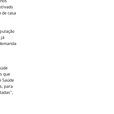
 nos
otivado
m de casa
opulação
 já
 demanda
aúde
os que
e Saúde
s, para
tadas",
.