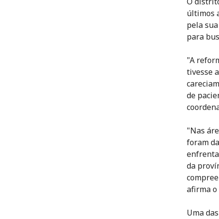
O distri
últimos 
pela sua
para bus
"A refor
tivesse 
careciam
de pacie
coordena
"Nas áre
foram da
enfrenta
da proví
compreen
afirma o
Uma das 