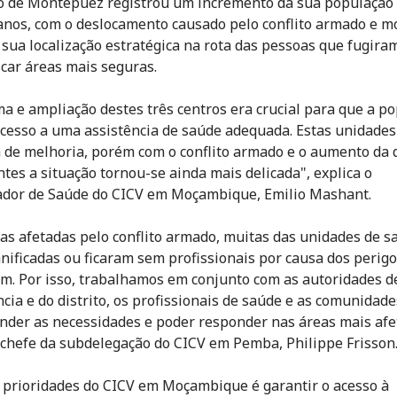
to de Montepuez registrou um incremento da sua população
anos, com o deslocamento causado pelo conflito armado e m
 sua localização estratégica na rota das pessoas que fugira
car áreas mais seguras.
ma e ampliação destes três centros era crucial para que a p
acesso a uma assistência de saúde adequada. Estas unidades
 de melhoria, porém com o conflito armado e o aumento da
ntes a situação tornou-se ainda mais delicada", explica o
dor de Saúde do CICV em Moçambique, Emilio Mashant.
as afetadas pelo conflito armado, muitas das unidades de s
nificadas ou ficaram sem profissionais por causa dos perig
m. Por isso, trabalhamos em conjunto com as autoridades d
ncia e do distrito, os profissionais de saúde e as comunidade
der as necessidades e poder responder nas áreas mais afe
 chefe da subdelegação do CICV em Pemba, Philippe Frisson
prioridades do CICV em Moçambique é garantir o acesso à