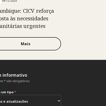
04-12-2025
mbique: CICV reforça
osta às necessidades
nitárias urgentes
Mais
m informativo
m * são obrigatórios
e um tipo
*