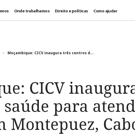
emos
Onde trabalhamos
Direito e políticas
Como ajudar
Moçambique: CICV inaugura três centros d...
e: CICV inaugura
e saúde para atend
m Montepuez, Cab