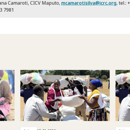
ana Camaroti, CICV Maputo,
mcamarotisilva@icrc.org
, tel.:
3 7981