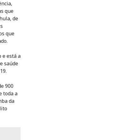
ência,
as que
hula, de
os
os que
do.
 e está a
de saúde
19.
de 900
e toda a
mba da
lito