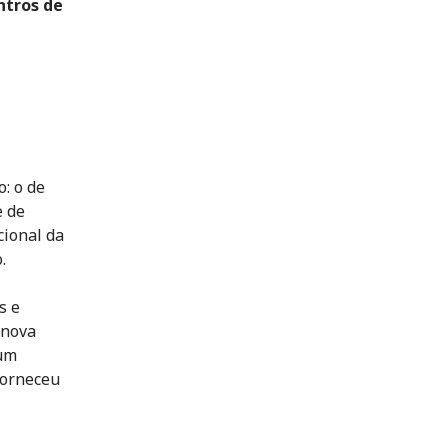
ntros de
: o de
e de
cional da
.
s e
 nova
 um
forneceu