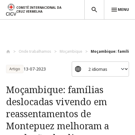
COMITÊ INTERNACIONAL DA
MENU
CRUZ VERMELHA
Passar para o conteúdo principal
Onde trabalhamos
Moçambique
Moçambique: famílias d
13-07-2023
Artigo
Moçambique: famílias
deslocadas vivendo em
reassentamentos de
Montepuez melhoram a