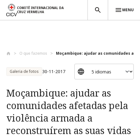
COMITÊ INTERNACIONAL DA
MENU
CRUZ VERMELHA
Passar para o conteúdo principal
O que fazemos
Moçambique: ajudar as comunidades afet
30-11-2017
Galeria de fotos
Moçambique: ajudar as
comunidades afetadas pela
violência armada a
reconstruírem as suas vidas