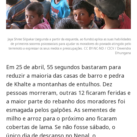
Jaya Shree Silpakar (segunda a partir da esquerda, ao fundo) aplica as suas habilidades
de primeiros socorros psicossociais para ajudar os moradores do povoado atingido pelo
terremoto a expressar os seus medos e preocupações. CC BY-NC-ND / CICV / Devendra
Dhungana
Em 25 de abril, 55 segundos bastaram para
reduzir a maioria das casas de barro e pedra
de Khalte a montanhas de entulhos. Dez
pessoas morreram, outras 12 ficaram feridas e
a maior parte do rebanho dos moradores foi
esmagada pelos galpões. As sementes de
milho e arroz para o próximo ano ficaram
cobertas de lama. Se não fosse sábado, o
único dia de descanso no Nepal, o