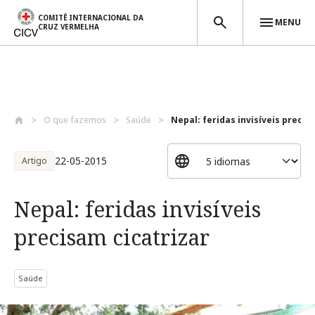
COMITÊ INTERNACIONAL DA
MENU
CRUZ VERMELHA
Passar para o conteúdo principal
O que fazemos
Saúde
Nepal: feridas invisíveis precisa
22-05-2015
Artigo
Nepal: feridas invisíveis
precisam cicatrizar
Saúde