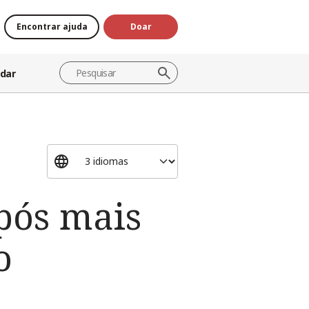
Encontrar ajuda
Doar
dar
após mais
o