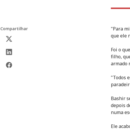
"Para mi
Compartilhar
que ele 
Foi o qu
filho, q
armado n
"Todos e
paradeir
Bashir s
depois d
numa esc
Ele acab