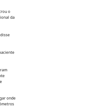
trou o
ional da
 disse
paciente
aram
nte
ue
ugar onde
lômetros