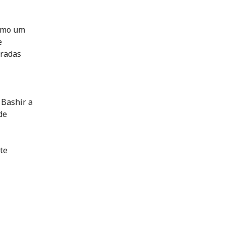
como um
e
aradas
 Bashir a
de
te