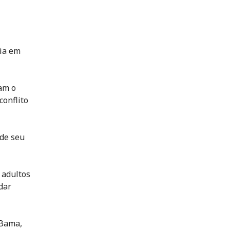
dia em
ram o
conflito
 de seu
 adultos
dar
 Bama,