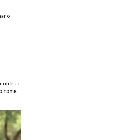
nar o
ntificar
o o nome