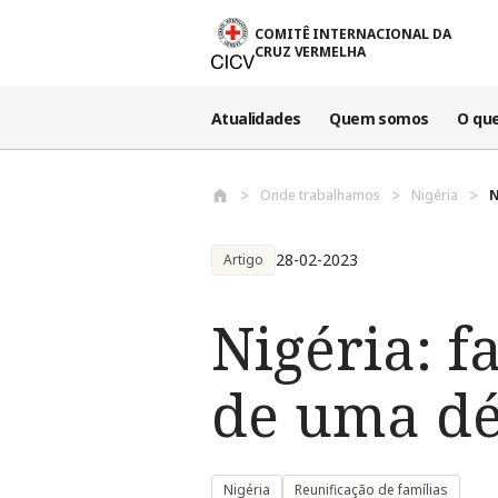
Passar para o conteúdo principal
COMITÊ INTERNACIONAL DA
CRUZ VERMELHA
Atualidades
Quem somos
O qu
Onde trabalhamos
Nigéria
N
28-02-2023
Artigo
Nigéria: f
de uma dé
Nigéria
Reunificação de famílias