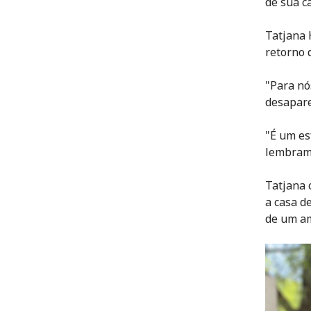
de sua c
Tatjana 
retorno 
"Para nó
desapare
"É um es
lembram 
Tatjana 
a casa d
de um am