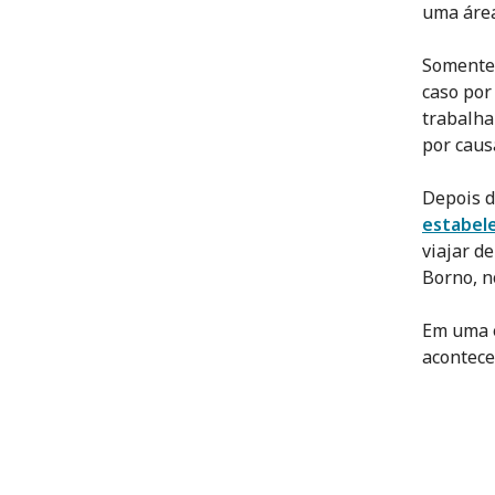
uma área
Somente 
caso por
trabalha
por caus
Depois d
estabel
viajar d
Borno, n
Em uma e
acontece