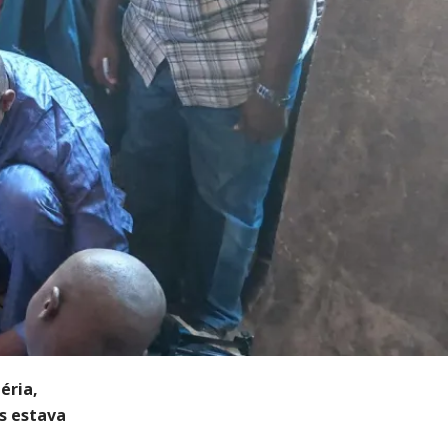
éria,
as estava