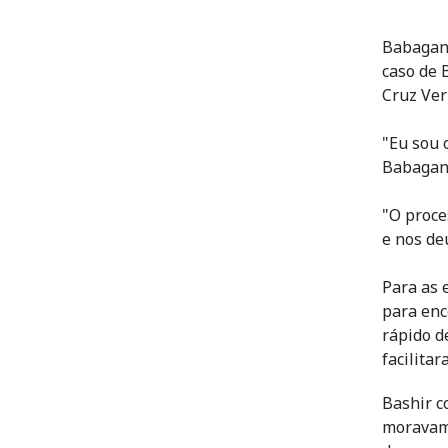
Babagana
caso de 
Cruz Ver
"Eu sou 
Babagan
"O proce
e nos de
Para as 
para enc
rápido d
facilitar
Bashir c
moravam 