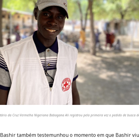
tário da Cruz Vermelha Nigeriana Babagana Ali registrou pela primeira vez o pedido de busca de
e Bashir também testemunhou o momento em que Bashir viu