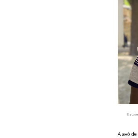
O volun
A avó d