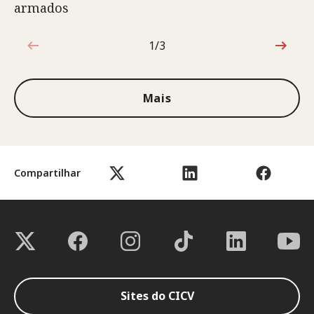
armados
1/3
1 de 3
Mais
Compartilhar
Sites do CICV