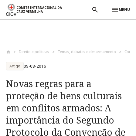
COMITÊ INTERNACIONAL DA
MENU
CRUZ VERMELHA
Passar para o conteúdo principal
Direito e políticas
Temas, debates e desarmamento
Conduç
09-08-2016
Artigo
Novas regras para a
proteção de bens culturais
em conflitos armados: A
importância do Segundo
Protocolo da Convenção de