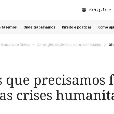
Português
e fazemos
Onde trabalhamos
Direito e políticas
Como aju
 Genebra e o Direito
Convenções de Genebra e seus comentários
Oit
s que precisamos 
 as crises humanit