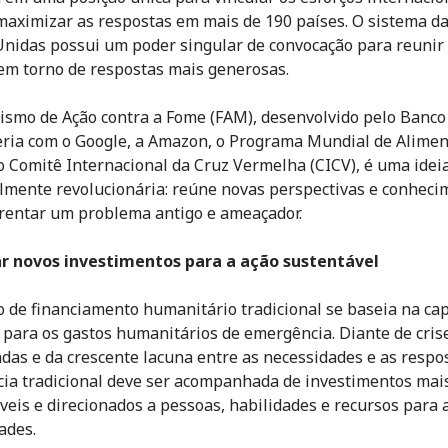
 maximizar as respostas em mais de 190 países. O sistema d
nidas possui um poder singular de convocação para reunir
em torno de respostas mais generosas.
smo de Ação contra a Fome (FAM), desenvolvido pelo Banc
ria com o Google, a Amazon, o Programa Mundial de Alimen
o Comitê Internacional da Cruz Vermelha (CICV), é uma idei
lmente revolucionária: reúne novas perspectivas e conheci
rentar um problema antigo e ameaçador.
ar novos investimentos para a ação sustentável
 de financiamento humanitário tradicional se baseia na ca
 para os gastos humanitários de emergência. Diante de cris
das e da crescente lacuna entre as necessidades e as respos
cia tradicional deve ser acompanhada de investimentos mai
veis e direcionados a pessoas, habilidades e recursos para 
ades.