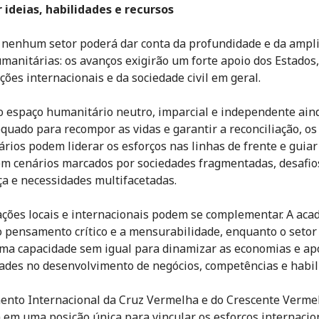
r ideias, habilidades e recursos
 nenhum setor poderá dar conta da profundidade e da ampl
umanitárias: os avanços exigirão um forte apoio dos Estados,
ções internacionais e da sociedade civil em geral.
 espaço humanitário neutro, imparcial e independente aind
quado para recompor as vidas e garantir a reconciliação, os
rios podem liderar os esforços nas linhas de frente e guiar
m cenários marcados por sociedades fragmentadas, desafio
a e necessidades multifacetadas.
ções locais e internacionais podem se complementar. A aca
o pensamento crítico e a mensurabilidade, enquanto o setor
ma capacidade sem igual para dinamizar as economias e ap
des no desenvolvimento de negócios, competências e habil
nto Internacional da Cruz Vermelha e do Crescente Verme
 em uma posição única para vincular os esforços internacio