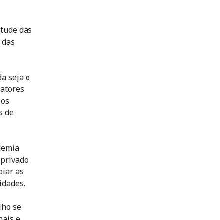
itude das
 das
a seja o
 atores
 os
s de
demia
 privado
oiar as
idades.
lho se
nais e