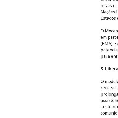
locais e
Nações U
Estados 
O Mecani
em parce
(PMA) e 
potencia
para enf
3. Liber
O modelo
recursos
prolonga
assistên
sustentá
comunid