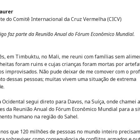
aurer
te do Comitê Internacional da Cruz Vermelha (CICV)
tigo faz parte da Reunião Anual do Fórum Econômico Mundial.
s, em Timbuktu, no Mali, me reuni com famílias sem alime
lheitas foram ruins e cujas crianças foram mortas por artefa
os improvisados. Não pude deixar de me comover com o pro
to dessas pessoas; muitas vivem uma situação de extrema
e.
a Ocidental segui direto para Davos, na Suíça, onde chamei 
res da Reunião Anual do Fórum Econômico Mundial para a si
mento humano na região do Sahel.
os que 120 milhões de pessoas no mundo inteiro precisam
ra sobreviver, como consequência de conflitos armados e ou