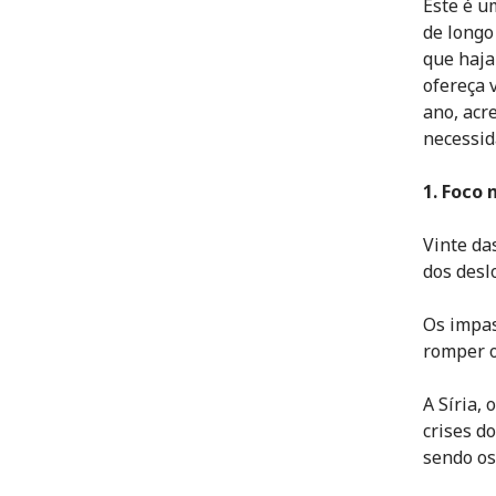
Este é u
de longo
que haja
ofereça 
ano, acr
necessid
1. Foco 
Vinte da
dos desl
Os impas
romper o 
A Síria, 
crises d
sendo os