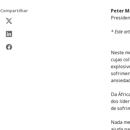
Peter M
Compartilhar
Presiden
* Este ar
Neste mê
cujas co
explosiv
sofrimen
ansiedad
Da Áfric
dos líde
de sofri
Nada men
ajuda pa