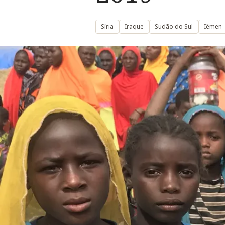
Síria
Iraque
Sudão do Sul
Iêmen