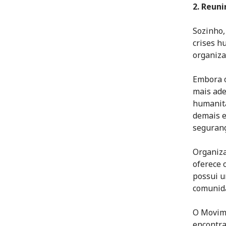
2. Reuni
Sozinho,
crises h
organiza
Embora o
mais ade
humanitá
demais e
seguranç
Organiza
oferece 
possui u
comunida
O Movime
encontra