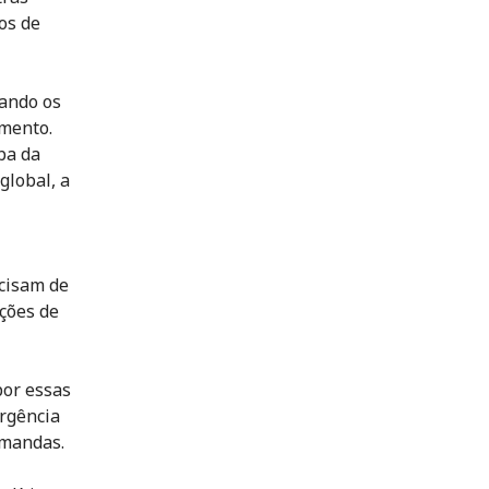
os de
vando os
imento.
ba da
global, a
cisam de
ações de
por essas
rgência
emandas.