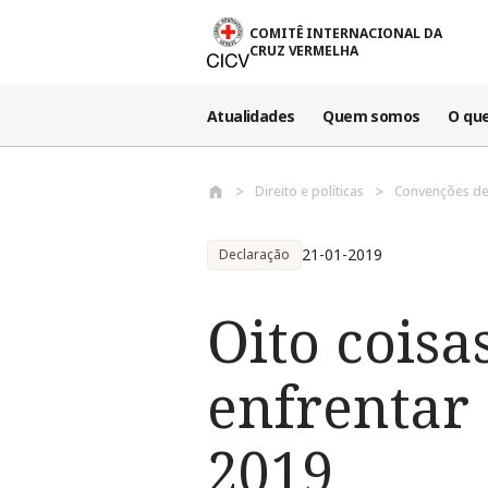
Passar para o conteúdo principal
COMITÊ INTERNACIONAL DA
CRUZ VERMELHA
Atualidades
Quem somos
O qu
Direito e políticas
Convenções de
21-01-2019
Declaração
Oito coisa
enfrentar
2019