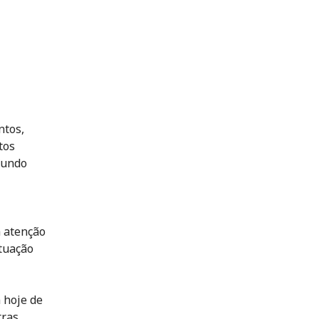
ntos,
tos
fundo
a atenção
tuação
 hoje de
tras