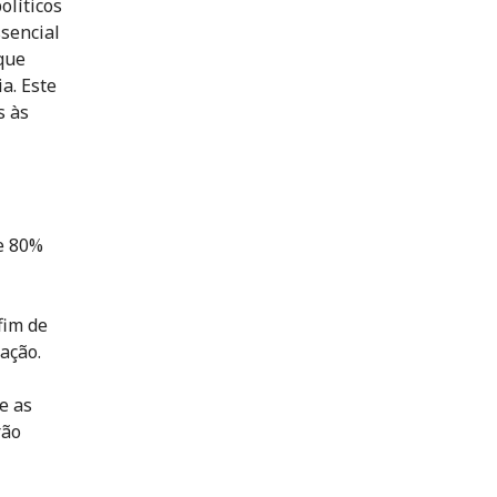
olíticos
ssencial
que
a. Este
s às
de 80%
fim de
zação.
 e as
rão