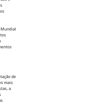
as
 os
o Mundial
tos
a
mentos
ptação de
es mais
tas, a
s
as