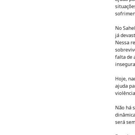
situaçõe
sofrimen
No Sahel
já devas
Nessa re
sobreviv
falta de
insegura
Hoje, na
ajuda pa
violênci
Não há s
dinâmica
será sem