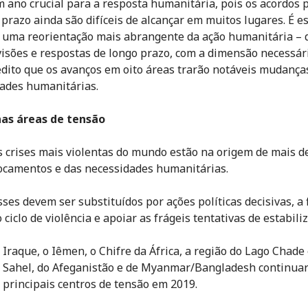
m ano crucial para a resposta humanitária, pois os acordos p
 prazo ainda são difíceis de alcançar em muitos lugares. É e
 uma reorientação mais abrangente da ação humanitária – 
visões e respostas de longo prazo, com a dimensão necessári
edito que os avanços em oito áreas trarão notáveis mudança
ades humanitárias.
nas áreas de tensão
s crises mais violentas do mundo estão na origem de mais 
ocamentos e das necessidades humanitárias.
ses devem ser substituídos por ações políticas decisivas, a 
ciclo de violência e apoiar as frágeis tentativas de estabili
o Iraque, o Iêmen, o Chifre da África, a região do Lago Chade
o Sahel, do Afeganistão e de Myanmar/Bangladesh continua
 principais centros de tensão em 2019.