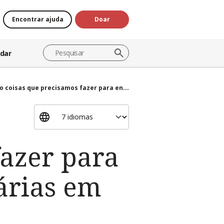
Encontrar ajuda
Doar
dar
o coisas que precisamos fazer para en...
fazer para
árias em