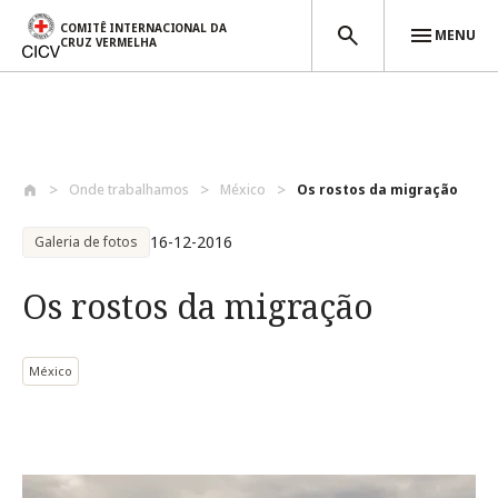
COMITÊ INTERNACIONAL DA
MENU
CRUZ VERMELHA
Passar para o conteúdo principal
Onde trabalhamos
México
Os rostos da migração
16-12-2016
Galeria de fotos
Os rostos da migração
México