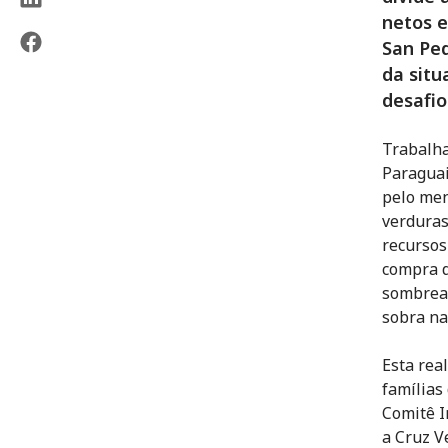
netos 
San Ped
da situ
desafio
Trabalha
Paraguai
pelo men
verduras
recursos
compra d
sombream
sobra na
Esta rea
famílias
Comitê I
a Cruz V