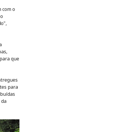
m com o
io
do",
a
oas,
 para que
ntregues
tes para
ibuídas
 da