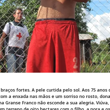
braços fortes. A pele curtida pelo sol. Aos 75 anos 
com a enxada nas mãos e um sorriso no rosto, don
na Granse Franco não esconde a sua alegria. Viúva,
um terreno de oito hectares com o filho, a nora e os