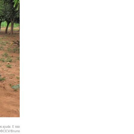
s ajuda. E isso
". ©CICV/Bruno