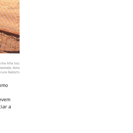
inha filha traz
siasmada, dona
Bruno Radicchi
como
devem
iar a