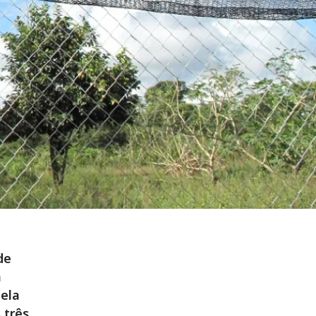
de
a
 ela
 três