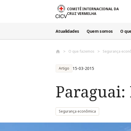
Passar para o conteúdo principal
COMITÊ INTERNACIONAL DA
CRUZ VERMELHA
Atualidades
Quem somos
O qu
O que fazemos
Segurança econ
15-03-2015
Artigo
Paraguai:
Segurança econômica