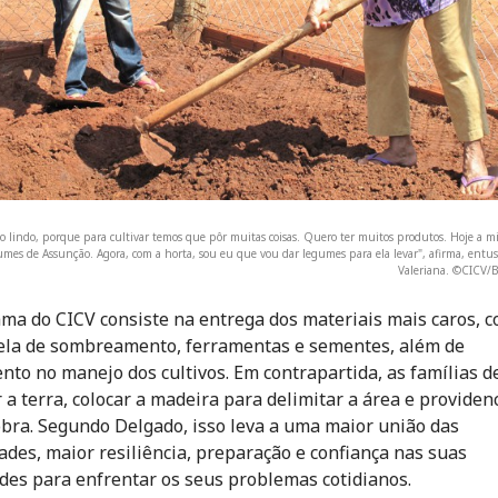
to lindo, porque para cultivar temos que pôr muitas coisas. Quero ter muitos produtos. Hoje a m
umes de Assunção. Agora, com a horta, sou eu que vou dar legumes para ela levar", afirma, entu
Valeriana. ©CICV/
ma do CICV consiste na entrega dos materiais mais caros, 
ela de sombreamento, ferramentas e sementes, além de
nto no manejo dos cultivos. Em contrapartida, as famílias 
 a terra, colocar a madeira para delimitar a área e providenc
bra. Segundo Delgado, isso leva a uma maior união das
des, maior resiliência, preparação e confiança nas suas
des para enfrentar os seus problemas cotidianos.