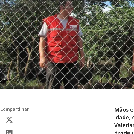
Mãos e 
Compartilhar
idade, 
Valeria
divide 