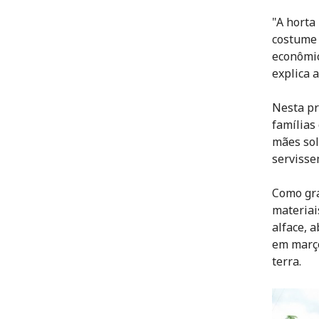
"A horta
costume 
econômic
explica a
Nesta pr
famílias
mães sol
servisse
Como gra
materiai
alface, 
em março
terra.