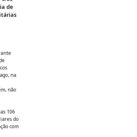
ia de
tárias
o
rante
de
rcos
ago, na
ém, não
ras 106
liares do
ação com