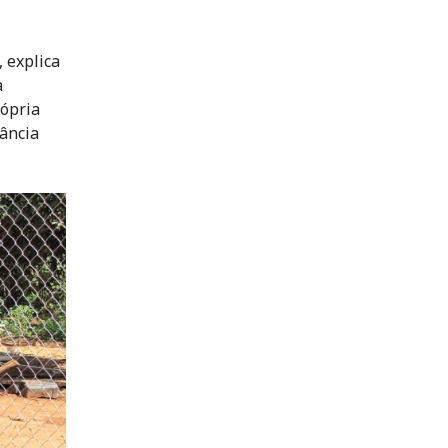
 explica
a
rópria
tância