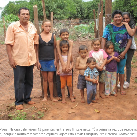
o Vera. Na casa dele, vivem 13 parentes, entre seis filhos e netos. "É a primeira vez que recebemo
, porque é muito caro comprar legumes. Agora estou mais tranquilo, isto é eterno. Gosto disso