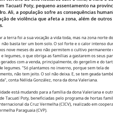
em Tacuatí Poty, pequeno assentamento na provínc
ro. Ali, a população sofre as consequências humani
ação de violência que afeta a zona, além de outros
s.
r a terra foi a sua vocação a vida toda, mas na zona norte d
 não basta ter um bom solo. O sol forte e o calor intenso du
os nove meses do ano não permitem o cultivo permanente 
 e legumes, o que obriga as famílias a gastarem os seus pa
 gerados com a venda, principalmente, do gergelim e do tart
e legumes. "Só plantamos no inverno, porque sem tela de
ento, não tem jeito. O sol não deixa. E, se tem geada tamb
da", conta Nélida González, nora da dona Valeriana.
lidade está mudando para a família da dona Valeriana e out
 de Tacuatí Poty, beneficiadas pelo programa de hortas fami
nternacional da Cruz Vermelha (CICV), realizado em cooper
ermelha Paraguaia (CVP).