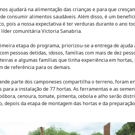
 nos ajudará na alimentação das crianças e para que cresça
de consumir alimentos saudáveis. Além disso, é um benefíc
o, pois a nossa expectativa é ter verduras durante o ano to
 líder comunitária Victoria Sanabria.
imeira etapa do programa, priorizou-se a entrega de ajuda 
 com pessoas detidas, idosos, famílias com mais de dez pess
teiras e algumas famílias que tinha experiência em hortas,
m de referência para os demais.
nde parte dos camponeses compartilha o terreno, foram e
s para a instalação de 77 hortas. As ferramentas e as semen
abóbora, cenoura, tomate, pimenta, cebola e alho serão distr
, depois da etapa de montagem das hortas e da preparação