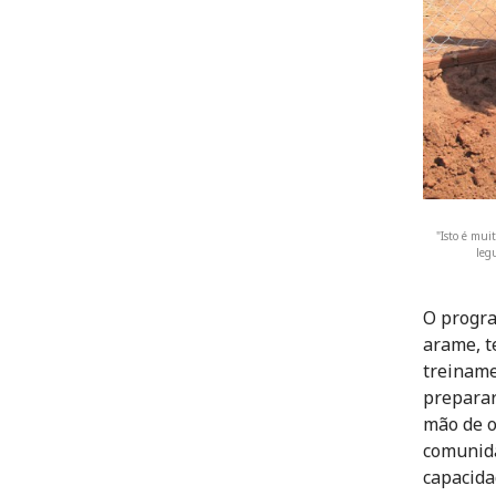
"Isto é mui
leg
O progra
arame, t
treiname
preparar
mão de o
comunida
capacida