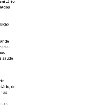
anitário
sados
dução
ar de
ecial.
nos
de saúde
ir
tário, de
ir as
iscos