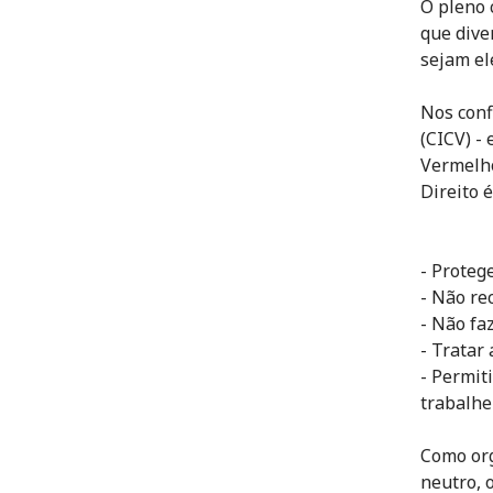
O pleno 
que dive
sejam el
Nos conf
(CICV) -
Vermelho
Direito é
- Protege
- Não re
- Não fa
- Tratar
- Permit
trabalh
Como org
neutro, 