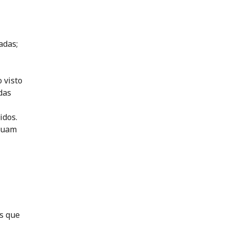
adas;
 visto
das
idos.
inuam
as que