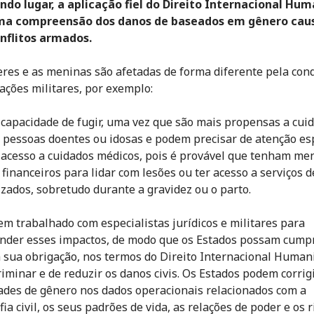
do lugar, a aplicação fiel do Direito Internacional Hum
ma compreensão dos danos de baseados em gênero cau
nflitos armados.
res e as meninas são afetadas de forma diferente pela con
ações militares, por exemplo:
 capacidade de fugir, uma vez que são mais propensas a cuid
, pessoas doentes ou idosas e podem precisar de atenção esp
 acesso a cuidados médicos, pois é provável que tenham me
 financeiros para lidar com lesões ou ter acesso a serviços 
izados, sobretudo durante a gravidez ou o parto.
em trabalhado com especialistas jurídicos e militares para
der esses impactos, de modo que os Estados possam cumpr
 sua obrigação, nos termos do Direito Internacional Humani
riminar e de reduzir os danos civis. Os Estados podem corrig
ades de gênero nos dados operacionais relacionados com a
a civil, os seus padrões de vida, as relações de poder e os r