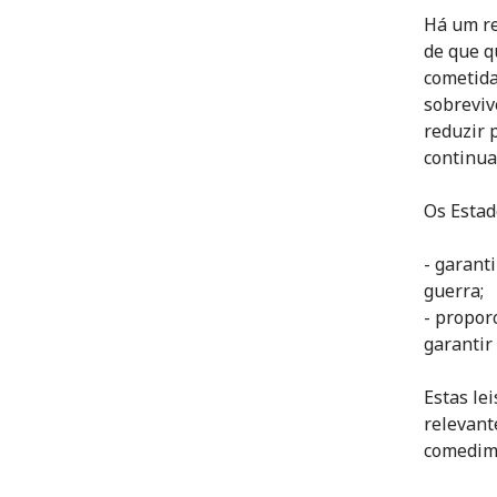
Há um re
de que q
cometida
sobreviv
reduzir 
continua
Os Estad
- garant
guerra;
- propor
garantir
Estas le
relevant
comedime