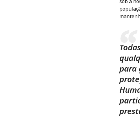
sob a no
populaçã
mantenh
Todas
qualq
para 
prote
Human
parti
prest