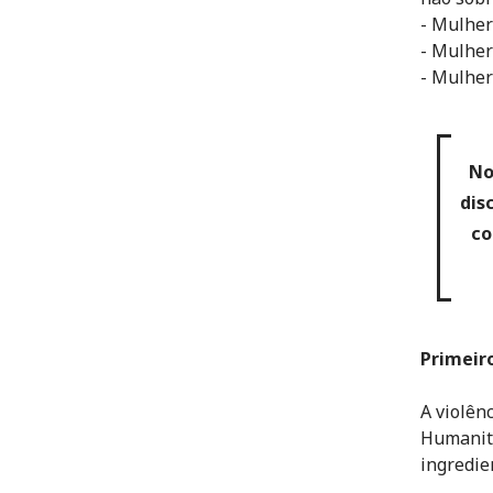
- Mulher
- Mulher
- Mulher
No
dis
co
Primeiro
A violên
Humanitá
ingredie