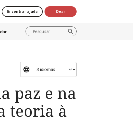
Encontrar ajuda
Doar
dar
a paz e na
 teoria à