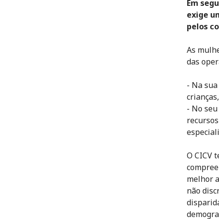
Em segun
exige u
pelos co
As mulhe
das oper
- Na sua
crianças
- No seu
recursos
especial
O CICV t
compreen
melhor a
não disc
disparid
demografi