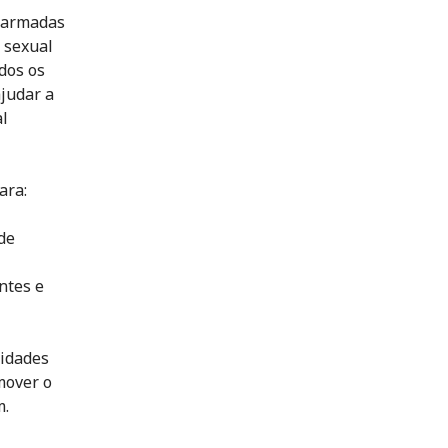
s armadas
 sexual
dos os
judar a
al
ara:
de
ntes e
ridades
mover o
m.