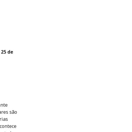
 25 de
ante
ares são
rias
acontece