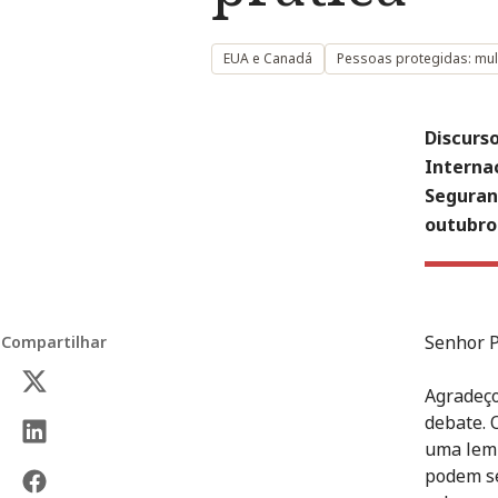
EUA e Canadá
Pessoas protegidas: mu
Discurso
Interna
Seguran
outubro
Senhor P
Compartilhar
Agradeço
debate. 
uma lemb
podem se