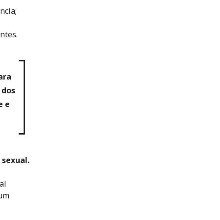
ncia;
ntes.
ara
 dos
e e
 sexual.
al
 um