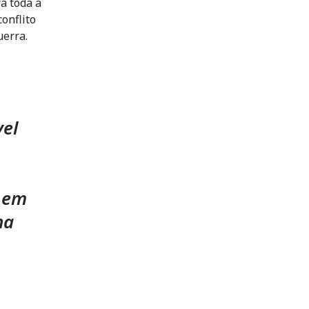
ra toda a
onflito
uerra.
vel
, em
na