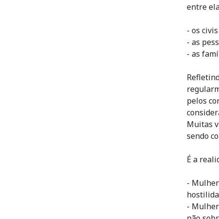
entre el
- os civ
- as pes
- as fam
Refletin
regularm
pelos co
consider
Muitas v
sendo co
É a real
- Mulher
hostilid
- Mulher
não sobr