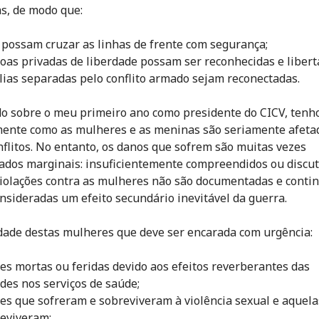
as, de modo que:
is possam cruzar as linhas de frente com segurança;
soas privadas de liberdade possam ser reconhecidas e libert
ílias separadas pelo conflito armado sejam reconectadas.
do sobre o meu primeiro ano como presidente do CICV, tenho
ente como as mulheres e as meninas são seriamente afeta
nflitos. No entanto, os danos que sofrem são muitas vezes
ados marginais: insuficientemente compreendidos ou discut
iolações contra as mulheres não são documentadas e cont
nsideradas um efeito secundário inevitável da guerra.
idade destas mulheres que deve ser encarada com urgência:
es mortas ou feridas devido aos efeitos reverberantes das
ades nos serviços de saúde;
es que sofreram e sobreviveram à violência sexual e aquel
eviveram;