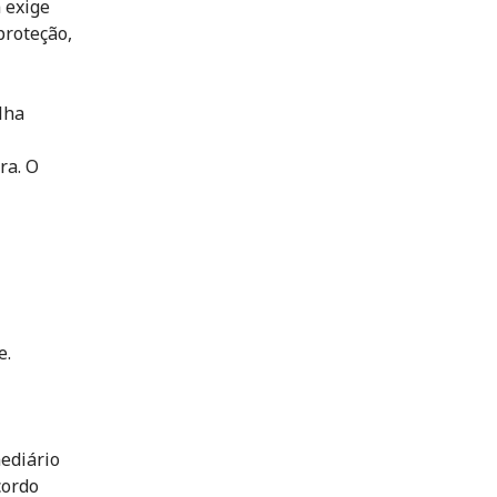
 exige
proteção,
lha
ra. O
e.
ediário
cordo