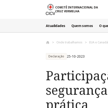
Passar para o conteúdo principal
COMITÊ INTERNACIONAL DA
CRUZ VERMELHA
Atualidades
Quem somos
O qu
Onde trabalhamos
EUA e Canadá
25-10-2023
Declaração
Participa
segurança 
prática