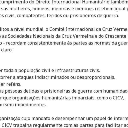
cumprimento do Direito Internacional Humanitário também
rsas mulheres, homens, meninas e meninos recebem igual 
es civis, combatentes, feridos ou prisioneiros de guerra.
litos a nível mundial, o Comitê Internacional da Cruz Verme
 e as Sociedades Nacionais da Cruz Vermelha e do Crescente
 - recordam consistentemente às partes as normas da guer
 claro:
r toda a população civil e infraestruturas civis.
correr a ataques indiscriminados ou desproporcionais.
zer reféns.
 as pessoas detidas e prisioneiras de guerra com humanidad
ir que organizações humanitárias imparciais, como o CICV,
em sem impedimentos.
anização cujo mandato é desempenhar um papel de interm
o CICV trabalha regularmente com as partes para facilitar a