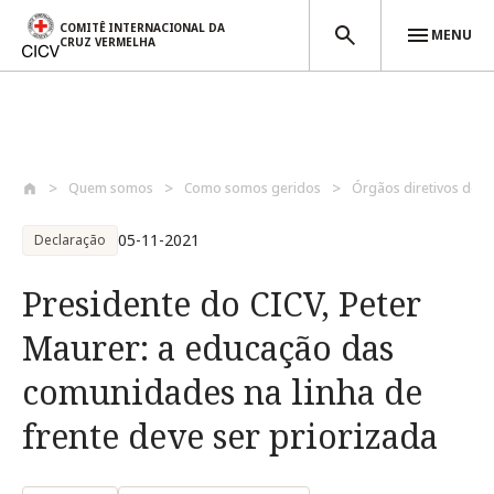
COMITÊ INTERNACIONAL DA
MENU
CRUZ VERMELHA
Passar para o conteúdo principal
Quem somos
Como somos geridos
Órgãos diretivos do C
05-11-2021
Declaração
Presidente do CICV, Peter
Maurer: a educação das
comunidades na linha de
frente deve ser priorizada