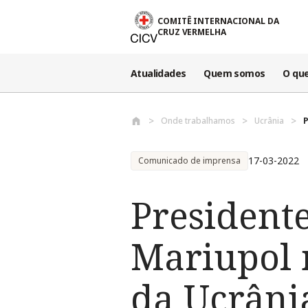
Passar para o conteúdo principal
COMITÊ INTERNACIONAL DA
CRUZ VERMELHA
Atualidades
Quem somos
O qu
Onde trabalhamos
Ucrânia
P
17-03-2022
Comunicado de imprensa
President
Mariupol 
da Ucrâni