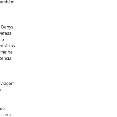
 também
o Denys
Defesa
 o
nitárias.
rmelha
tência
 viagem
o
 de
tas em