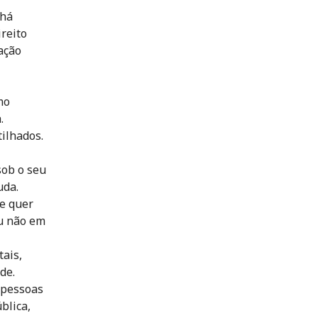
 há
reito
ação
mo
.
ilhados.
sob o seu
uda.
e quer
ou não em
tais,
de.
s pessoas
blica,