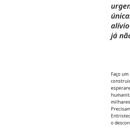
urgen
única
alívi
já nã
Faço um 
construi
esperanç
humanitá
milhares
Precisam
Entriste
o descon