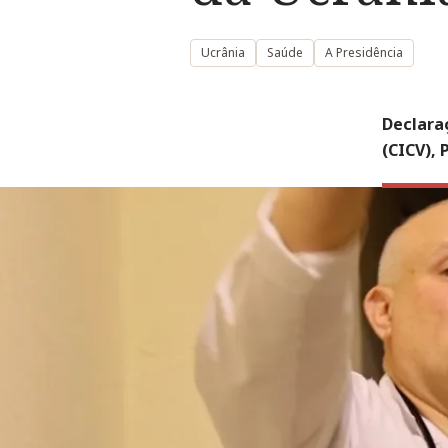
Ucrânia
Saúde
A Presidência
Declara
(CICV),