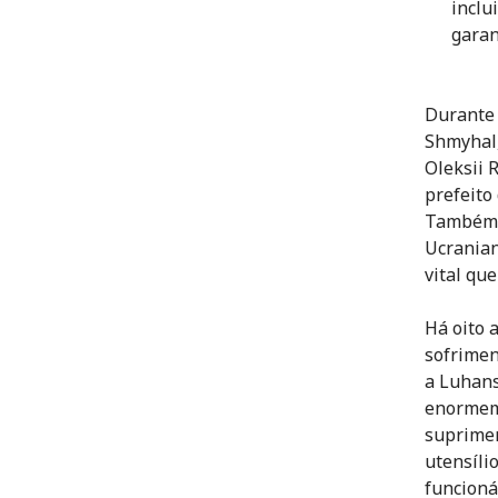
inclu
garan
Durante 
Shmyhal,
Oleksii 
prefeito
Também 
Ucranian
vital qu
Há oito 
sofrime
a Luhans
enormeme
suprimen
utensíli
funcioná