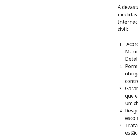
A devast
medidas 
Internac
civil:
Acord
Mariu
Detal
Permi
obrig
contr
Garan
que e
um ch
Resgu
escol
Trata
estão