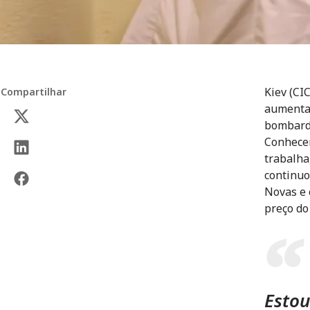
Kiev (CI
Compartilhar
aumentar
bombarde
Conhecem
trabalha
continuo
Novas e 
preço do
Estou