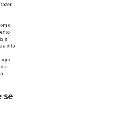
 fazer
com o
mento
es e
 a oito
 aqui
itas
ra
 se