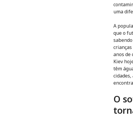
contamin
uma dife
A popula
que o fu
sabendo 
crianças
anos de 
Kiev hoj
têm água
cidades,
encontra
O so
torn