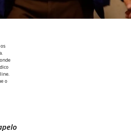
ios
a.
 onde
dico
line.
ue o
apelo