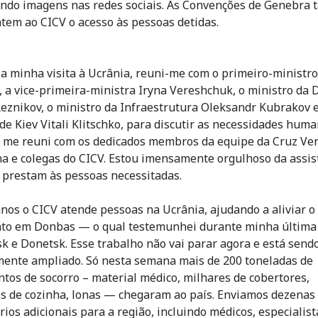
indo imagens nas redes sociais. As Convenções de Genebra
tem ao CICV o acesso às pessoas detidas.
a minha visita à Ucrânia, reuni-me com o primeiro-ministr
 a vice-primeira-ministra Iryna Vereshchuk, o ministro da 
Reznikov, o ministro da Infraestrutura Oleksandr Kubrakov e
 de Kiev Vitali Klitschko, para discutir as necessidades huma
me reuni com os dedicados membros da equipe da Cruz Ve
a e colegas do CICV. Estou imensamente orgulhoso da assis
e prestam às pessoas necessitadas.
anos o CICV atende pessoas na Ucrânia, ajudando a aliviar o
nto em Donbas — o qual testemunhei durante minha última
k e Donetsk. Esse trabalho não vai parar agora e está send
nte ampliado. Só nesta semana mais de 200 toneladas de
tos de socorro – material médico, milhares de cobertores,
os de cozinha, lonas — chegaram ao país. Enviamos dezenas
rios adicionais para a região, incluindo médicos, especialis