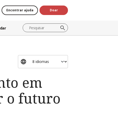
Encontrar ajuda
Doar
dar
ento em
 o futuro