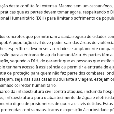
ação deste conflito foi extensa. Mesmo sem um cessar-fogo,
práticas que as partes devem tomar agora, respeitando o Di
ional Humanitário (DIH) para limitar o sofrimento da popul
os concretos que permitiriam a saída segura de cidades co
pol. A população civil deve poder sair das áreas de violência
hes específicos devem ser acordados e amplamente compart
ssão para a entrada de ajuda humanitária. As partes têm a
ação, segundo o DIH, de garantir que as pessoas que estão 
ole tenham acesso à assistência ou permitir a entrada de aj
tia de proteção para quem não faz parte dos combates, ond
stejam, seja nas suas casas ou durante a viagem, estejam 
amado corredor humanitário.
ardo da infraestrutura civil contra ataques, incluindo hospi
as, infraestrutura para o abastecimento de água e eletricida
mento digno de prisioneiros de guerra e civis detidos. Esta
 protegidas contra maus-tratos e exposição à curiosidade pú