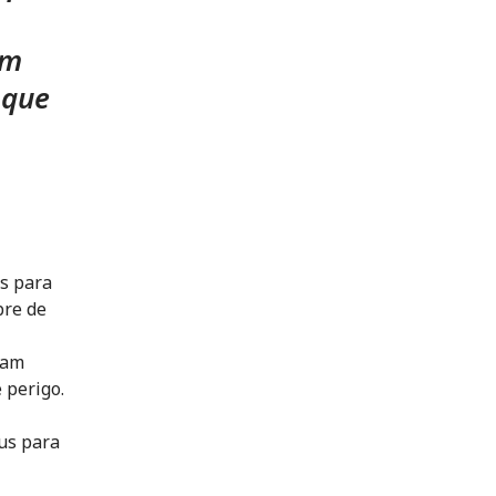
um
 que
s para
bre de
ram
 perigo.
us para