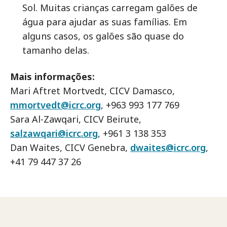
Sol. Muitas crianças carregam galões de
água para ajudar as suas famílias. Em
alguns casos, os galões são quase do
tamanho delas.
Mais informações:
Mari Aftret Mortvedt, CICV Damasco,
mmortvedt@icrc.org
, +963 993 177 769
Sara Al-Zawqari, CICV Beirute,
salzawqari@icrc.org
, +961 3 138 353
Dan Waites, CICV Genebra,
dwaites@icrc.org
,
+41 79 447 37 26