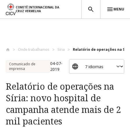
COMITÊ INTERNACIONAL DA
MENU
CRUZ VERMELHA
Passar para o conteúdo principal
Onde trabalhamos
Síria
Relatório de operações na Síria
04-07-
Comunicado de
imprensa
2019
Relatório de operações na
Síria: novo hospital de
campanha atende mais de 2
mil pacientes