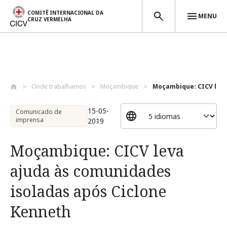
COMITÊ INTERNACIONAL DA
MENU
CRUZ VERMELHA
Passar para o conteúdo principal
Onde trabalhamos
Moçambique
Moçambique: CICV leva
15-05-
Comunicado de
imprensa
2019
Moçambique: CICV leva
ajuda às comunidades
isoladas após Ciclone
Kenneth