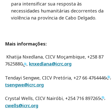
para intensificar sua resposta às
necessidades humanitárias decorrentes da
violência na província de Cabo Delgado.
Mais informações:
Khatija Nxedlana, CICV Moçambique, +258 87
7625880
,
knxedlana@icrc.org
,
Tendayi Sengwe, CICV Pretória, +27 66 4764446
tsengwe@icrc.org
,
Crystal Wells, CICV Nairóbi, +254 716 897265
cwells@icrc.org