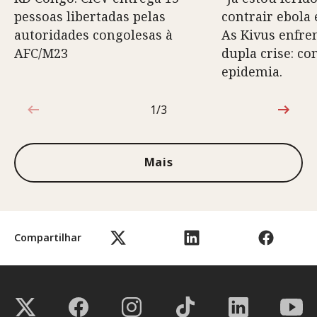
pessoas libertadas pelas
contrair ebola 
autoridades congolesas à
As Kivus enfr
AFC/M23
dupla crise: co
epidemia.
1/3
1 de 3
Mais
Compartilhar