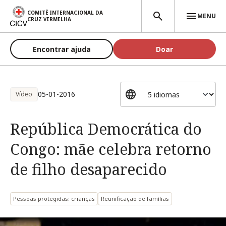
Passar para o conteúdo principal
COMITÊ INTERNACIONAL DA
MENU
CRUZ VERMELHA
Encontrar ajuda
Doar
05-01-2016
Vídeo
República Democrática do
Congo: mãe celebra retorno
de filho desaparecido
Pessoas protegidas: crianças
Reunificação de famílias