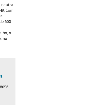
, neutra
949. Com
s..
de 600
lho, o
s no
g
,
 8056