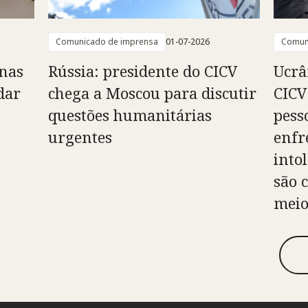
Comunicado de imprensa
01-07-2026
Comun
enas
Rússia: presidente do CICV
Ucrâ
dar
chega a Moscou para discutir
CICV
questões humanitárias
pess
urgentes
enfr
into
são 
meio