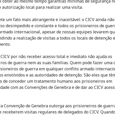
e obter ao mesmo tempo garantias mínimas de segurança n
 autorização local para realizar uma visita.
lete um fato mais abrangente e inaceitável: o CICV ainda não
so desimpedido e constante e todos os prisioneiros de guer
 armado internacional, apesar de nossas equipes levarem qu
dindo a realização de visitas a todos os locais de detenção 
ento.
 CICV por não receber acesso total e imediato não ajuda os
iros de guerra nem as suas famílias. Quem pode fazer uma 
isioneiros de guerra em qualquer conflito armado internaci
os envolvidos e as autoridades de detenção. São eles que tê
o de conceder um tratamento humano aos prisioneiros em
dade com as Convenções de Genebra e de dar ao CICV acess
ra Convenção de Genebra outorga aos prisioneiros de guerr
de receberem visitas regulares de delegados do CICV. Quand