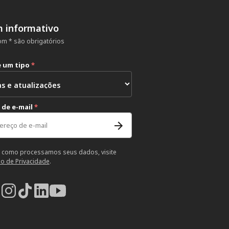
m informativo
m * são obrigatórios
e um tipo
*
 de e-mail
*
 como processamos seus dados, visite
so de Privacidade
.