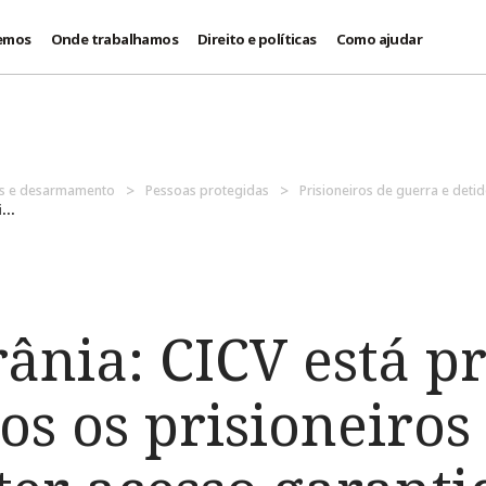
emos
Onde trabalhamos
Direito e políticas
Como ajudar
es e desarmamento
Pessoas protegidas
Prisioneiros de guerra e deti
...
ânia: CICV está p
dos os prisioneiros