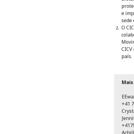
prote
e imp
sede 
O CIC
colab
Movim
CICV 
país.
Mais
EEwan
+41 7
Cryst
Jenni
+417
Achil