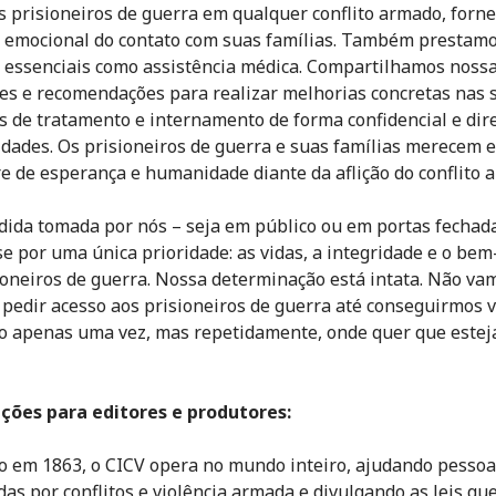
s prisioneiros de guerra em qualquer conflito armado, forn
 emocional do contato com suas famílias. Também prestam
 essenciais como assistência médica. Compartilhamos noss
es e recomendações para realizar melhorias concretas nas 
s de tratamento e internamento de forma confidencial e dir
idades. Os prisioneiros de guerra e suas famílias merecem 
e de esperança e humanidade diante da aflição do conflito 
ida tomada por nós – seja em público ou em portas fechad
se por uma única prioridade: as vidas, a integridade e o bem
ioneiros de guerra. Nossa determinação está intata. Não va
 pedir acesso aos prisioneiros de guerra até conseguirmos v
o apenas uma vez, mas repetidamente, onde quer que este
ções para editores e produtores:
o em 1863, o CICV opera no mundo inteiro, ajudando pesso
das por conflitos e violência armada e divulgando as leis qu