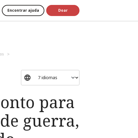
Encontrar ajuda
Doar
dos
ronto para
 de guerra,