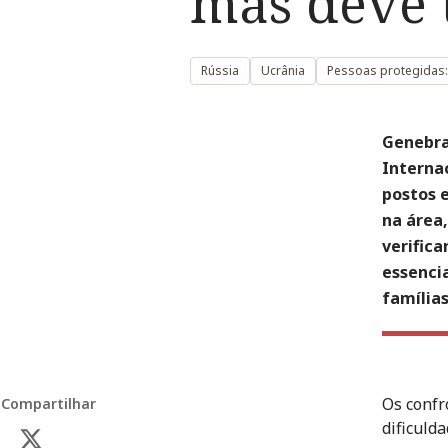
mas deve 
Rússia
Ucrânia
Pessoas protegidas:
Genebra
Interna
postos e
na área,
verific
essencia
famílias
Os confr
Compartilhar
dificuld