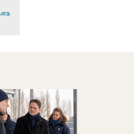
.org
,