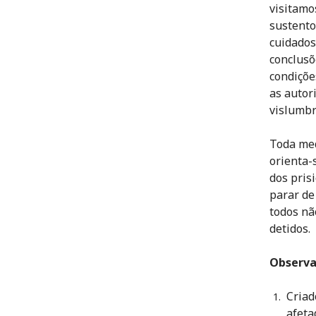
visitamo
sustento
cuidados
conclusõ
condiçõe
as autor
vislumbr
Toda med
orienta-
dos pris
parar de
todos nã
detidos.
Observa
Criad
afeta