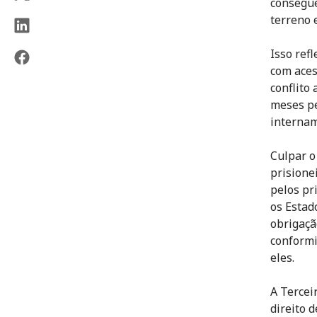
consegu
terreno e
Isso ref
com aces
conflito
meses pe
internam
Culpar o
prisione
pelos pr
os Estad
obrigaçã
conformi
eles.
A Tercei
direito 