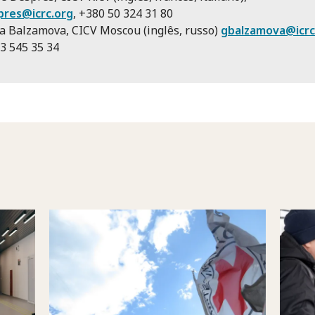
pres@icrc.org
, +380 50 324 31 80
a Balzamova, CICV Moscou (inglês, russo)
gbalzamova@icrc
3 545 35 34