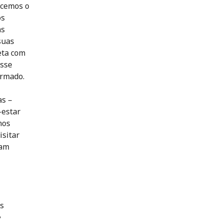
ecemos o
os
as
suas
eta com
esse
armado.
as –
-estar
mos
isitar
jam
as
e