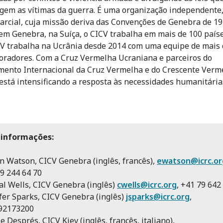
gem as vítimas da guerra. É uma organização independente
arcial, cuja missão deriva das Convenções de Genebra de 1
em Genebra, na Suíça, o CICV trabalha em mais de 100 paíse
V trabalha na Ucrânia desde 2014 com uma equipe de mais 
oradores. Com a Cruz Vermelha Ucraniana e parceiros do
ento Internacional da Cruz Vermelha e do Crescente Verme
está intensificando a resposta às necessidades humanitária
 informações:
 Watson, CICV Genebra (inglês, francês),
ewatson@icrc.or
9 244 64 70
al Wells, CICV Genebra (inglês)
cwells@icrc.org
, +41 79 642
fer Sparks, CICV Genebra (inglês)
jsparks@icrc.org
,
92173200
le Després, CICV Kiev (inglês, francês, italiano),