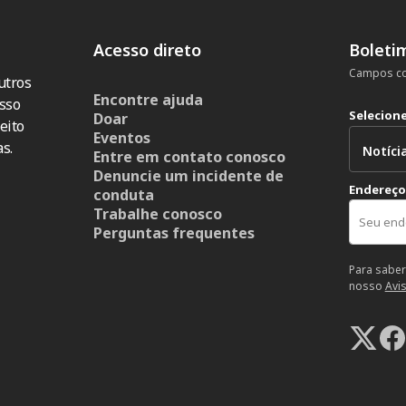
Acesso direto
Boleti
Campos co
utros
Encontre ajuda
sso
Selecion
Doar
eito
Eventos
s.
Entre em contato conosco
Denuncie um incidente de
Endereço
conduta
Trabalhe conosco
Perguntas frequentes
Para saber
nosso
Avi