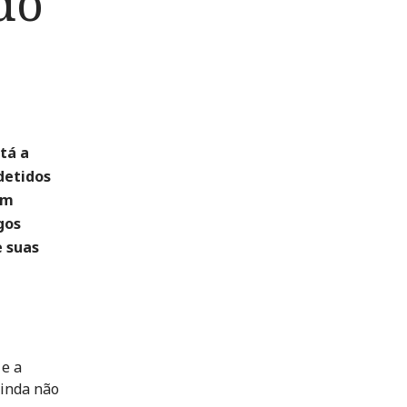
do
tá a
detidos
em
gos
e suas
 e a
ainda não