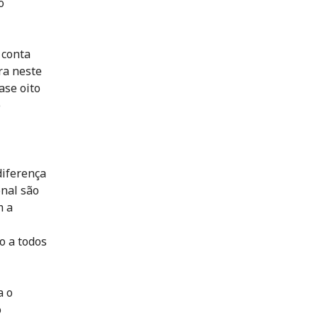
o
 conta
ra neste
ase oito
e
diferença
onal são
m a
o a todos
a o
o