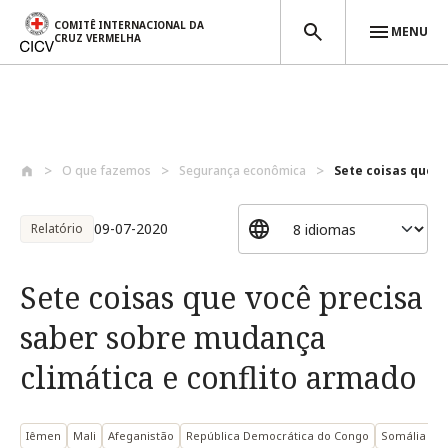
COMITÊ INTERNACIONAL DA
MENU
CRUZ VERMELHA
Passar para o conteúdo principal
O que fazemos
Segurança econômica
Sete coisas que v
09-07-2020
Relatório
Sete coisas que você precisa
saber sobre mudança
climática e conflito armado
Iêmen
Mali
Afeganistão
República Democrática do Congo
Somália