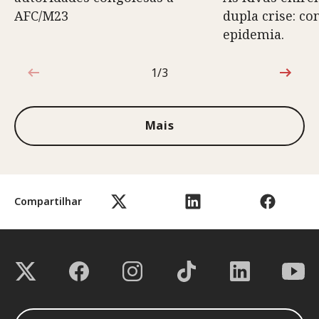
AFC/M23
dupla crise: co
epidemia.
1/3
1 de 3
Mais
Compartilhar