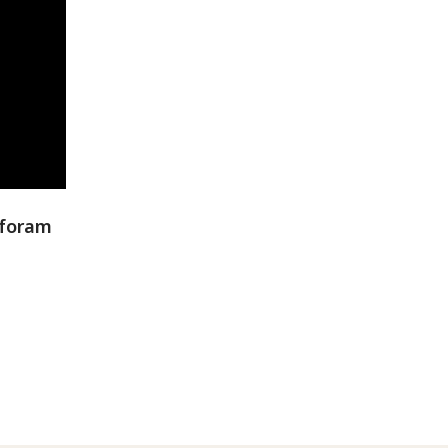
 foram
e