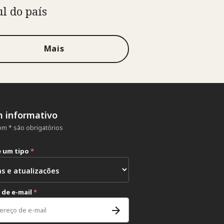
ul do país
Mais
m informativo
m * são obrigatórios
e um tipo
*
 de e-mail
*