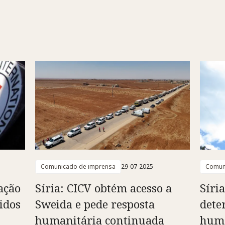
Comunicado de imprensa
29-07-2025
Comun
tação
Síria: CICV obtém acesso a
Síri
idos
Sweida e pede resposta
dete
humanitária continuada
huma