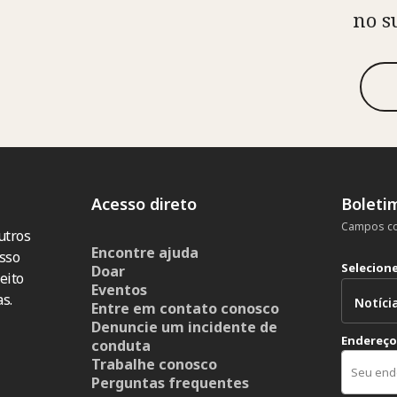
no s
Acesso direto
Boleti
Campos co
utros
Encontre ajuda
sso
Selecion
Doar
eito
Eventos
s.
Entre em contato conosco
Denuncie um incidente de
Endereço
conduta
Trabalhe conosco
Perguntas frequentes