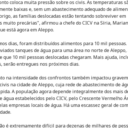
onto coloca muita pressão sobre os civis. As temperaturas s
ente baixas e, sem um abastecimento adequado de alimen
brigo, as famílias deslocadas estão tentando sobreviver em
s muito precárias", afirmou a chefe do CICV na Síria, Maria
que está agora em Aleppo.
mos dias, foram distribuídos alimentos para 10 mil pessoa
viados tanques de água para uma área no norte de Aleppo,
e que 10 mil pessoas deslocadas chegaram. Mais ajuda, inc
, serão entregues nos próximos dias.
to na intensidade dos confrontos também impactou gravem
 civis na cidade de Aleppo, cuja rede de abastecimento de ág
pida. A população agora depende integralmente dos mais d
e água estabelecidos pelo CICV, pelo Crescente Vermelho Á
pelas empresas locais de água. Há uma escassez geral de co
idade.
ção é extremamente difícil para dezenas de milhares de pes