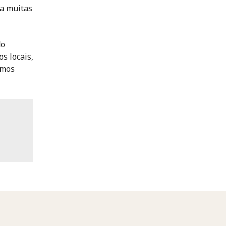
ra muitas
do
s locais,
imos