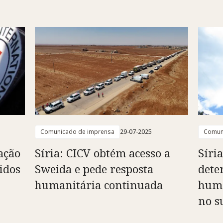
Comunicado de imprensa
29-07-2025
Comun
tação
Síria: CICV obtém acesso a
Síri
idos
Sweida e pede resposta
dete
humanitária continuada
huma
no s