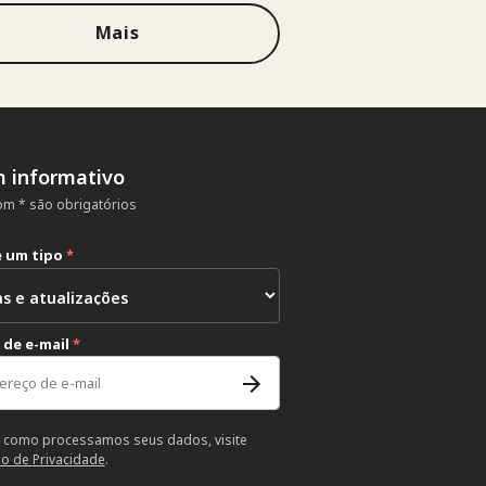
Mais
m informativo
m * são obrigatórios
e um tipo
*
 de e-mail
*
 como processamos seus dados, visite
so de Privacidade
.