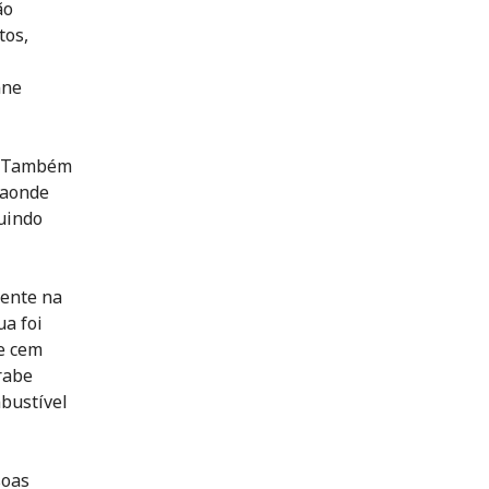
ão
tos,
nne
s. Também
 aonde
luindo
ente na
ua foi
e cem
rabe
mbustível
soas