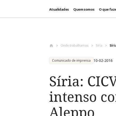
Atualidades
Quem somos
O que faz
Passar para o conteúdo principal
Onde trabalhamos
Síria
Sír
10-02-2016
Comunicado de imprensa
Síria: CI
intenso c
Aleppo