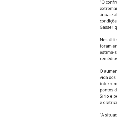
"O confr
extremam
água e a
condiçõe
Gasser, 
Nos últi
foram en
estima-s
remédios
O aumen
vida dos
interrom
pontos d
Sírio e 
e eletric
"A situa