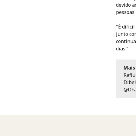
devido a
pessoas 
"É difíc
junto co
continua
dias."
Mais
Rafiu
Dibeh
@DFa