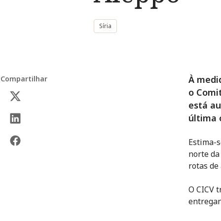
Síria
À medid
Compartilhar
o Comit
está au
última 
Estima-s
norte da
rotas de
O CICV t
entregan