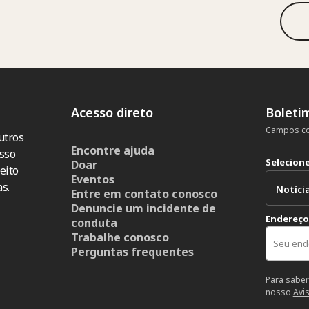
Acesso direto
Boleti
Campos co
utros
Encontre ajuda
sso
Selecion
Doar
eito
Eventos
s.
Entre em contato conosco
Denuncie um incidente de
Endereço
conduta
Trabalhe conosco
Perguntas frequentes
Para saber
nosso
Avi