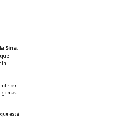
 Síria,
 que
ela
ente no
 Algumas
 que está