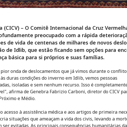
 (CICV) – O Comitê Internacional da Cruz Vermelh
rofundamente preocupado com a rápida deterioraç
es de vida de centenas de milhares de novos desl
ão de Idlib, que estão ficando sem opções para enc
ça básica para si próprios e suas famílias.
a pior onda de deslocamentos que já vimos durante o conflito 
às duras condições do inverno em Idlib, vemos pessoas
adas, isoladas e sem nenhum recurso. Isso é completament
vel", afirma de Genebra Fabrizio Carboni, diretor do CICV pa
Próximo e Médio.
do acesso à assistência médica e aos artigos de primeira ne
 cria situações que ameaçam a vida dos civis, levando a mor
 ser evitadas. As principais consequências humanitárias d