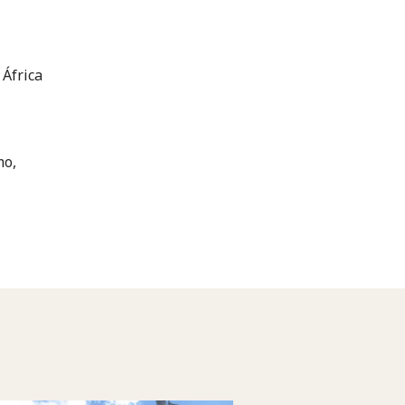
 África
mo,