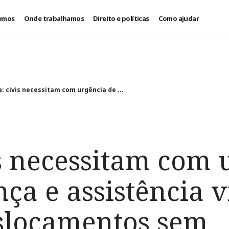
emos
Onde trabalhamos
Direito e políticas
Como ajudar
a: civis necessitam com urgência de ...
is necessitam com 
ça e assistência v
slocamentos sem