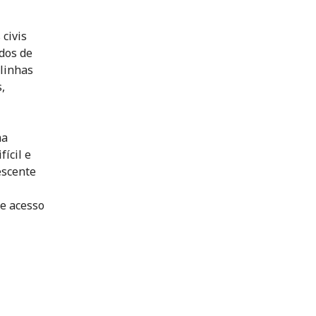
 civis
dos de
linhas
,
ma
ícil e
escente
de acesso