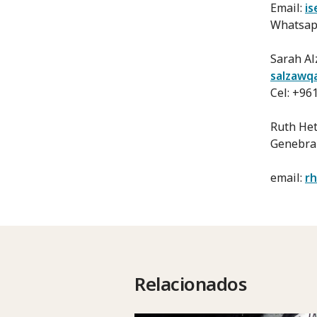
Email:
is
Whatsap
Sarah Al
salzawqa
Cel: +96
Ruth Het
Genebra
email:
rh
Relacionados