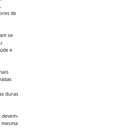
,
ores de
sam se
u
aúde e
mais
ivadas
as duras
, devem-
da mesma