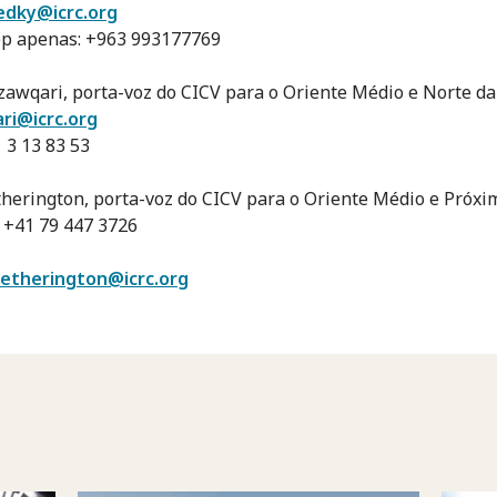
edky@icrc.org
p apenas: +963 993177769
zawqari, porta-voz do CICV para o Oriente Médio e Norte da
ri@icrc.org
1 3 13 83 53
herington, porta-voz do CICV para o Oriente Médio e Próxi
 +41 79 447 3726
etherington@icrc.org