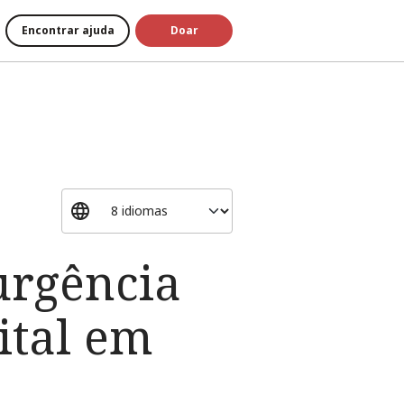
Encontrar ajuda
Doar
urgência
ital em