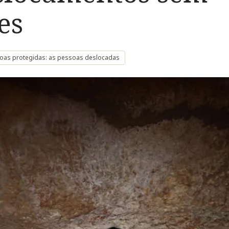
es
oas protegidas: as pessoas deslocadas