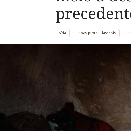
precedent
Síria
Pessoas protegidas: civis
Pess