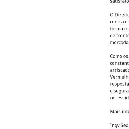
satisfat
O Direit
contra o
forma in
de frent
mercados
Como os 
constant
arriscad
Vermelho
resposta
e segura
necessid
Mais inf
Ingy Sed