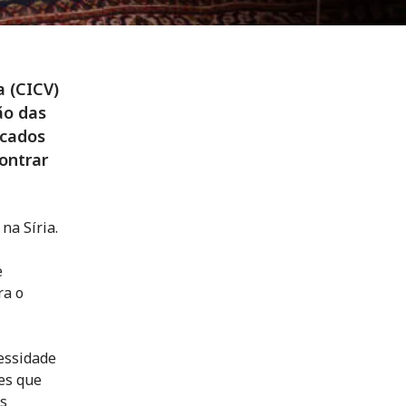
a (CICV)
ão das
ocados
ontrar
na Síria.
e
ra o
cessidade
tes que
as