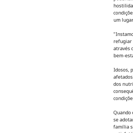
hostilid
condiçõe
um lugar
"Instamo
refugiar
através 
bem-esta
Idosos, 
afetados
dos nutr
consequê
condiçõe
Quando o
se adota
família 