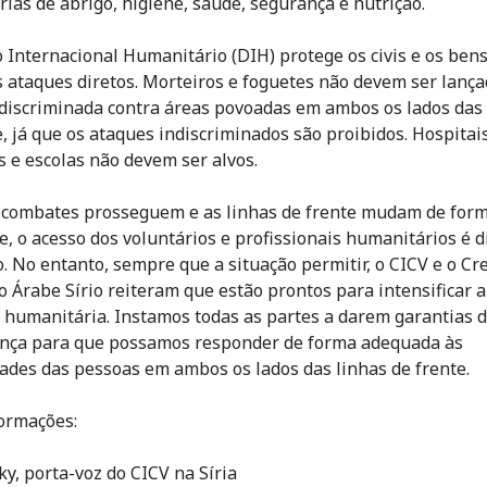
órias de abrigo, higiene, saúde, segurança e nutrição.
o Internacional Humanitário (DIH) protege os civis e os bens
s ataques diretos. Morteiros e foguetes não devem ser lança
discriminada contra áreas povoadas em ambos os lados das 
e, já que os ataques indiscriminados são proibidos. Hospitais
 e escolas não devem ser alvos.
combates prosseguem e as linhas de frente mudam de for
e, o acesso dos voluntários e profissionais humanitários é dif
o. No entanto, sempre que a situação permitir, o CICV e o Cr
 Árabe Sírio reiteram que estão prontos para intensificar a
 humanitária. Instamos todas as partes a darem garantias 
nça para que possamos responder de forma adequada às
ades das pessoas em ambos os lados das linhas de frente.
ormações:
ky, porta-voz do CICV na Síria