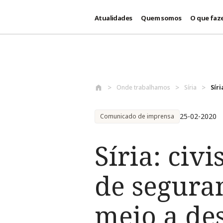
Atualidades
Quem somos
O que faz
Passar para o conteúdo principal
Onde trabalhamos
Síria
Síri
25-02-2020
Comunicado de imprensa
Síria: civ
de seguran
meio a de