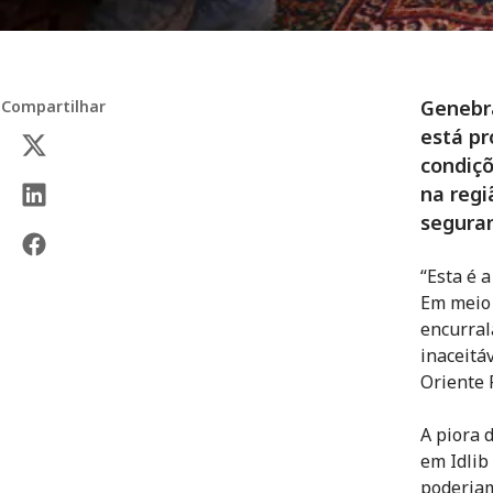
Genebra
Compartilhar
está p
condiçõ
na regi
seguran
“Esta é 
Em meio 
encurral
inaceitá
Oriente 
A piora 
em Idlib
poderiam