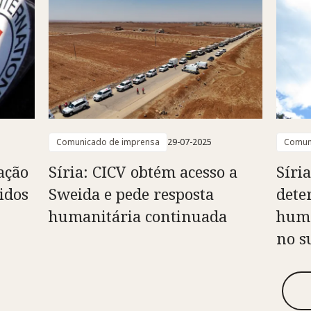
Comunicado de imprensa
29-07-2025
Comun
tação
Síria: CICV obtém acesso a
Síri
idos
Sweida e pede resposta
dete
humanitária continuada
huma
no s