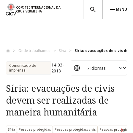
COMITÊ INTERNACIONAL DA
MENU
CRUZ VERMELHA
Passar para o conteúdo principal
Onde trabalhamos
Síria
Síria: evacuações de civis deve
14-03-
Comunicado de
imprensa
2018
Síria: evacuações de civis
devem ser realizadas de
maneira humanitária
Síria
Pessoas protegidas
Pessoas protegidas: civis
Pessoas protegidas: