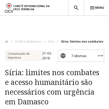
COMITÊ INTERNACIONAL DA
MENU
CRUZ VERMELHA
Passar para o conteúdo principal
Onde trabalhamos
Síria
Síria: limites nos combates e 
21-02-
Comunicado de
imprensa
2018
Síria: limites nos combates
e acesso humanitário são
necessários com urgência
em Damasco