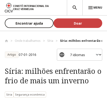
Passar para o conteúdo principal
COMITÊ INTERNACIONAL DA
MENU
CRUZ VERMELHA
Encontrar ajuda
Doar
Onde trabalhamos
Síria
Síria: milhões enfrentarão o fr
07-01-2016
Artigo
Síria: milhões enfrentarão o
frio de mais um inverno
Síria
Segurança econômica