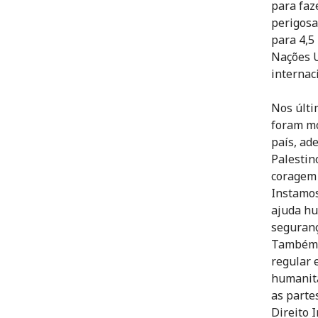
para faz
perigosa
para 4,5
Nações U
internac
Nos últi
foram m
país, ad
Palestin
coragem 
Instamos
ajuda hu
seguranç
Também m
regular e
humanitá
as parte
Direito 