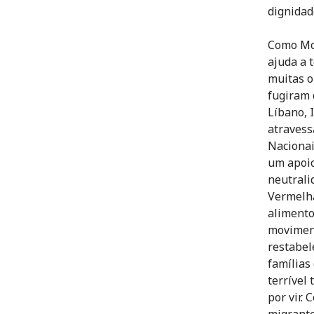
dignida
Como Mo
ajuda a 
muitas o
fugiram d
Líbano, 
atravess
Nacionai
um apoio
neutrali
Vermelha
alimento
moviment
restabel
famílias
terrível
por vir.
migrante