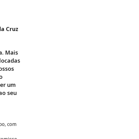
da Cruz
a. Mais
slocadas
ossos
o
zer um
ao seu
po, com
romisso