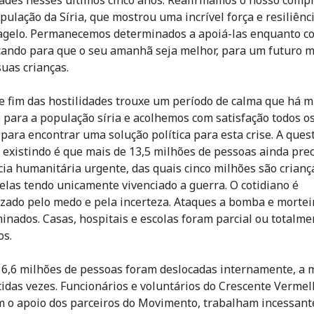
pulação da Síria, que mostrou uma incrível força e resiliênc
lagelo. Permanecemos determinados a apoiá-las enquanto 
çando para que o seu amanhã seja melhor, para um futuro 
suas crianças.
e fim das hostilidades trouxe um período de calma que há m
 para a população síria e acolhemos com satisfação todos o
 para encontrar uma solução política para esta crise. A ques
 existindo é que mais de 13,5 milhões de pessoas ainda pre
cia humanitária urgente, das quais cinco milhões são crianç
elas tendo unicamente vivenciado a guerra. O cotidiano é
izado pelo medo e pela incerteza. Ataques a bomba e mortei
minados. Casas, hospitais e escolas foram parcial ou totalme
os.
 6,6 milhões de pessoas foram deslocadas internamente, a 
idas vezes. Funcionários e voluntários do Crescente Verme
om o apoio dos parceiros do Movimento, trabalham incessan