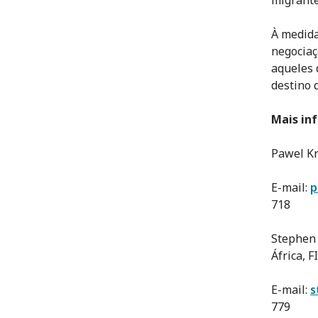
À medida
negociaç
aqueles 
destino 
Mais in
Pawel Kr
E-mail:
p
718
Stephen 
África, F
E-mail:
s
779