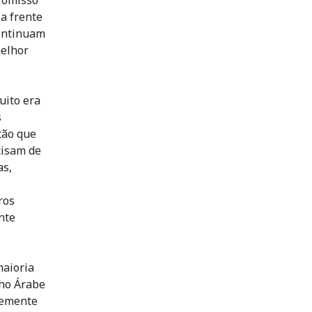
ia frente
continuam
melhor
uito era
s
tão que
cisam de
as,
ros
nte
maioria
lho Árabe
temente