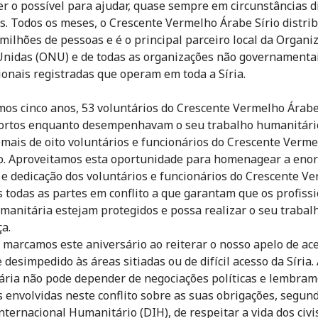
er o possível para ajudar, quase sempre em circunstâncias di
s. Todos os meses, o Crescente Vermelho Árabe Sírio distrib
 milhões de pessoas e é o principal parceiro local da Organi
nidas (ONU) e de todas as organizações não governamenta
ionais registradas que operam em toda a Síria.
mos cinco anos, 53 voluntários do Crescente Vermelho Árabe
ortos enquanto desempenhavam o seu trabalho humanitári
emais de oito voluntários e funcionários do Crescente Verm
o. Aproveitamos esta oportunidade para homenagear a eno
e dedicação dos voluntários e funcionários do Crescente Ve
 todas as partes em conflito a que garantam que os profissi
manitária estejam protegidos e possa realizar o seu trabal
a.
arcamos este aniversário ao reiterar o nosso apelo de ac
 desimpedido às áreas sitiadas ou de difícil acesso da Síria.
ria não pode depender de negociações políticas e lembram
s envolvidas neste conflito sobre as suas obrigações, segun
Internacional Humanitário (DIH), de respeitar a vida dos civi