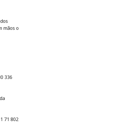
odos
m mãos o
30 336
 da
61 71 802