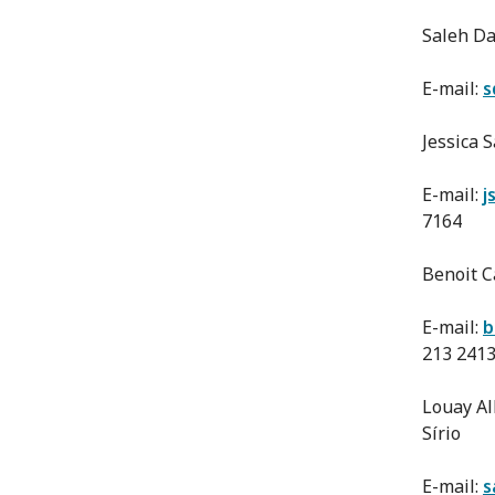
Saleh D
E-mail:
s
Jessica 
E-mail:
j
7164
Benoit C
E-mail:
b
213 241
Louay Al
Sírio
E-mail:
s