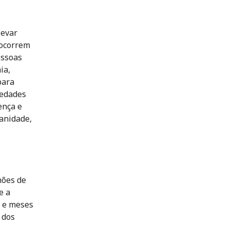
levar
 ocorrem
essoas
ia,
para
iedades
ença e
anidade,
hões de
e a
s e meses
 dos