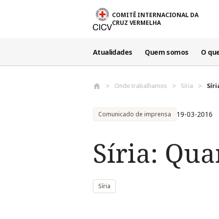
Passar para o conteúdo principal
COMITÊ INTERNACIONAL DA
CRUZ VERMELHA
Atualidades
Quem somos
O qu
Onde trabalhamos
Síria
Sír
19-03-2016
Comunicado de imprensa
Síria: Qu
Síria