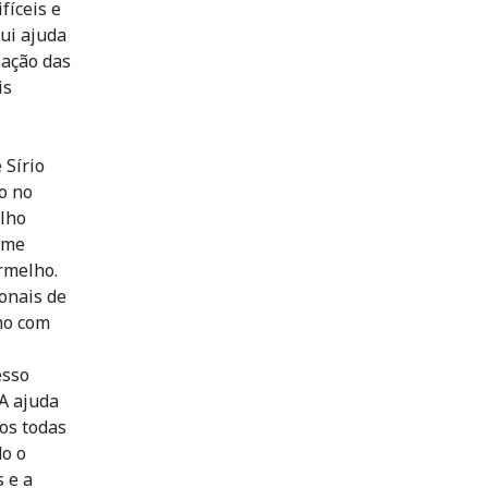
fíceis e
ui ajuda
zação das
is
 Sírio
o no
elho
rme
rmelho.
onais de
ho com
esso
 A ajuda
os todas
do o
s e a