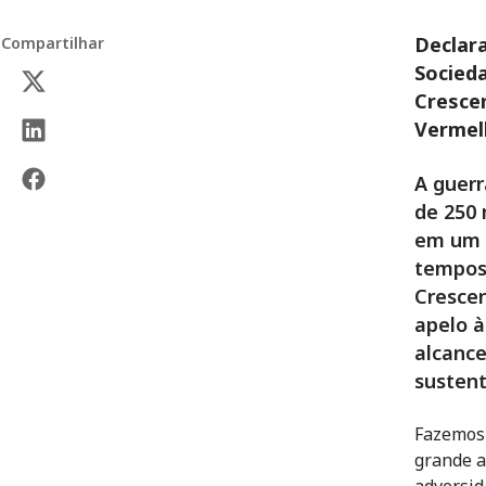
Declar
Compartilhar
Socied
Crescen
Vermel
A guerr
de 250 
em um c
tempos
Crescen
apelo à
alcance
sustent
Fazemos 
grande a
adversid