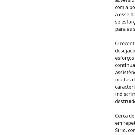
com a po
a esse f
se esfor
para as 
O recent
desejado
esforços
continua
assistên
muitas d
caracter
indiscri
destruíd
Cerca de
em repet
Sírio, c