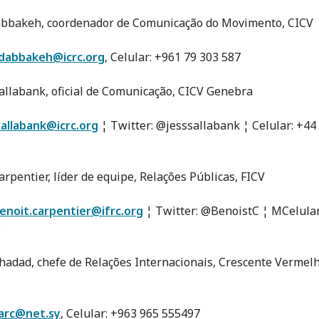
abbakeh, coordenador de Comunicação do Movimento, CICV
dabbakeh@icrc.org
, Celular: +961 79 303 587
Sallabank, oficial de Comunicação, CICV Genebra
sallabank@icrc.org
¦ Twitter: @jesssallabank ¦ Celular: +44
arpentier, líder de equipe, Relações Públicas, FICV
enoit.carpentier@ifrc.org
¦ Twitter: @BenoistC ¦ MCelular
3
hadad, chefe de Relações Internacionais, Crescente Vermel
arc@net.sy
, Celular: +963 965 555497