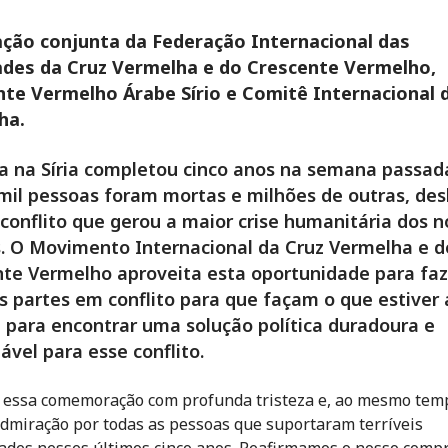
ação conjunta da Federação Internacional das
ades da Cruz Vermelha e do Crescente Vermelho,
te Vermelho Árabe Sírio e Comitê Internacional 
ha.
a na Síria completou cinco anos na semana passad
mil pessoas foram mortas e milhões de outras, de
onflito que gerou a maior crise humanitária dos n
. O Movimento Internacional da Cruz Vermelha e d
te Vermelho aproveita esta oportunidade para fa
s partes em conflito para que façam o que estiver 
 para encontrar uma solução política duradoura e
ável para esse conflito.
essa comemoração com profunda tristeza e, ao mesmo tem
dmiração por todas as pessoas que suportaram terríveis
ades nesses últimos cinco anos. Reafirmamos o nosso comp