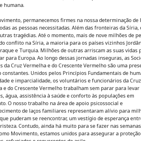
de humana.
vimento, permanecemos firmes na nossa determinação de 
todas as pessoas necessitadas. Além das fronteiras da Síria,
utras tragédias. Até o momento, mais de nove milhões de p
o conflito na Síria, a maioria para os países vizinhos Jordân
Iraque e Turquia. Milhões de outras arriscam as suas vidas 
ar para Europa. Ao longo dessas jornadas inseguras, as Soc
s da Cruz Vermelha e do Crescente Vermelho são uma pres
 constantes. Unidos pelos Princípios Fundamentais de hum
dade e imparcialidade, os voluntários e funcionários da Cruz
 e do Crescente Vermelho trabalham sem parar para levar
s, água, assistência à saúde e conforto às populações em
o. O nosso trabalho na área de apoio psicossocial e
ecimento de laços familiares representaram alívio para mil
 que puderam se reencontrar, um vestígio de esperança entr
 tristeza. Contudo, ainda há muito para se fazer nas semana
 Como Movimento, estamos unidos para assegurar a proteção
s, refugiados e requerentes de asilo.