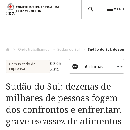
COMITÊ INTERNACIONAL DA
MENU
CRUZ VERMELHA
Passar para o conteúdo principal
Onde trabalhamos
Sudão do Sul
Sudão do Sul: dezenas 
09-05-
Comunicado de
imprensa
2015
Sudão do Sul: dezenas de
milhares de pessoas fogem
dos confrontos e enfrentam
grave escassez de alimentos