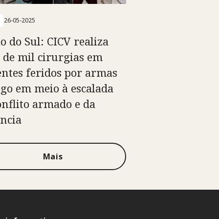
26-05-2025
o do Sul: CICV realiza
 de mil cirurgias em
entes feridos por armas
ogo em meio à escalada
onflito armado e da
ência
Mais