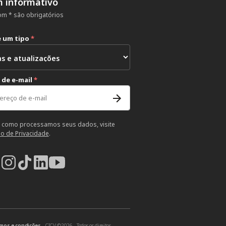
m informativo
m * são obrigatórios
e um tipo
*
 de e-mail
*
 como processamos seus dados, visite
so de Privacidade
.
mos e condições
- CICV ©2026 - Todos os direitos