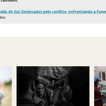
 também:
dão do Sul: Deslocados pelo conflito, enfrentando a fom
deo