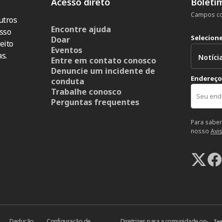
Acesso direto
Boleti
Campos co
utros
Encontre ajuda
sso
Selecion
Doar
eito
Eventos
s.
Entre em contato conosco
Denuncie um incidente de
Endereço
conduta
Trabalhe conosco
Perguntas frequentes
Para saber
nosso
Avi
Dedução
Configuração de
Diretrizes para a comunidade on-
Ter