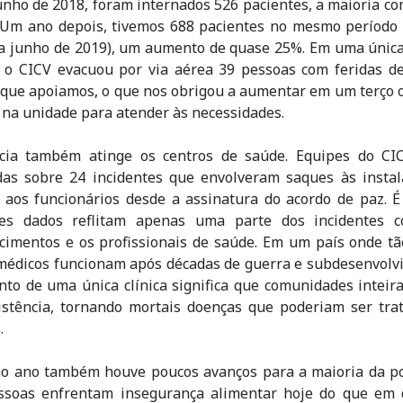
unho de 2018, foram internados 526 pacientes, a maioria co
 Um ano depois, tivemos 688 pacientes no mesmo período
 a junho de 2019), um aumento de quase 25%. Em uma únic
, o CICV evacuou por via aérea 39 pessoas com feridas d
 que apoiamos, o que nos obrigou a aumentar em um terço
s na unidade para atender às necessidades.
ncia também atinge os centros de saúde. Equipes do CI
das sobre 24 incidentes que envolveram saques às instal
aos funcionários desde a assinatura do acordo de paz. É
es dados reflitam apenas uma parte dos incidentes c
cimentos e os profissionais de saúde. Em um país onde t
médicos funcionam após décadas de guerra e subdesenvolv
to de uma única clínica significa que comunidades inteira
stência, tornando mortais doenças que poderiam ser tra
.
mo ano também houve poucos avanços para a maioria da po
ssoas enfrentam insegurança alimentar hoje do que em 