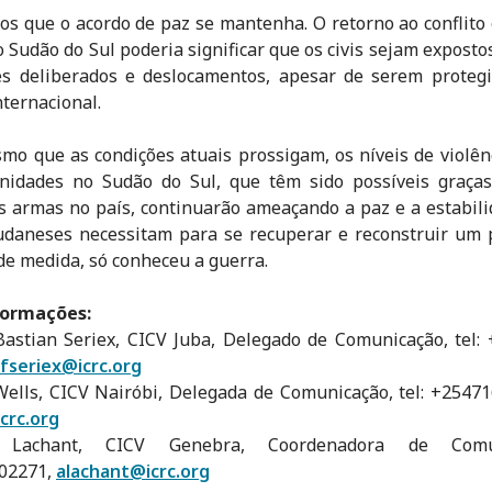
s que o acordo de paz se mantenha. O retorno ao conflito
o Sudão do Sul poderia significar que os civis sejam exposto
es deliberados e deslocamentos, apesar de serem protegi
nternacional.
o que as condições atuais prossigam, os níveis de violên
nidades no Sudão do Sul, que têm sido possíveis graças 
s armas no país, continuarão ameaçando a paz e a estabil
udaneses necessitam para se recuperar e reconstruir um 
e medida, só conheceu a guerra.
formações:
Bastian Seriex, CICV Juba, Delegado de Comunicação, tel:
fseriex@icrc.org
Wells, CICV Nairóbi, Delegada de Comunicação, tel: +2547
crc.org
e Lachant, CICV Genebra, Coordenadora de Comun
02271,
alachant@icrc.org