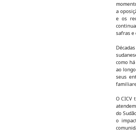
momento 
a oposiç
e os re
continua
safras e
Décadas 
sudanese
como há 
ao longo
seus en
familiar
O CICV 
atendemo
do Sudão
o impac
comunid