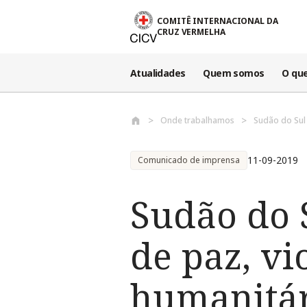
Passar para o conteúdo principal
COMITÊ INTERNACIONAL DA
CRUZ VERMELHA
Atualidades
Quem somos
O qu
Onde trabalhamos
Sudão do Sul
11-09-2019
Comunicado de imprensa
Sudão do 
de paz, vi
humanitá