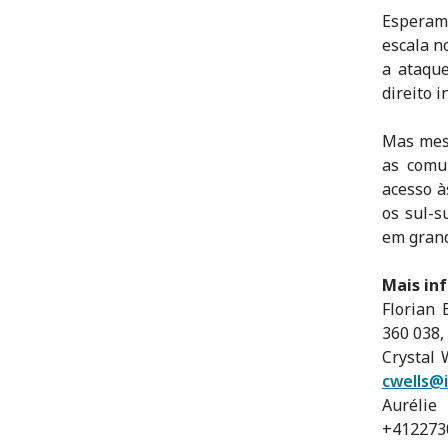
Esperamo
escala n
a ataqu
direito i
Mas mesm
as comu
acesso à
os sul-s
em grand
Mais in
Florian 
360 038,
Crystal 
cwells@i
Auréli
+412273