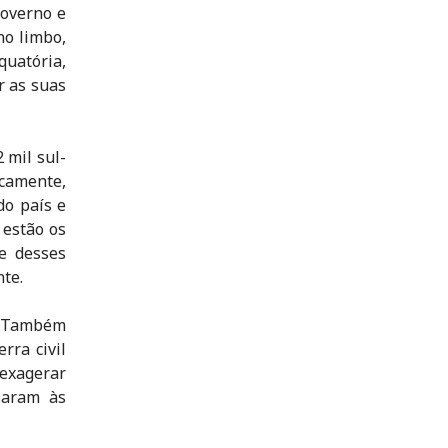
governo e
no limbo,
uatória,
r as suas
 mil sul-
icamente,
do país e
 estão os
e desses
te.
. Também
rra civil
 exagerar
saram às