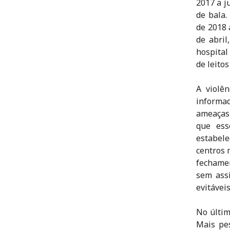
2017 a j
de bala.
de 2018
de abril
hospital
de leito
A violê
informa
ameaças 
que ess
estabele
centros 
fechamen
sem assi
evitáveis
No últi
Mais pe