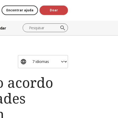
Encontrar ajuda
Doar
dar
o acordo
ades
m