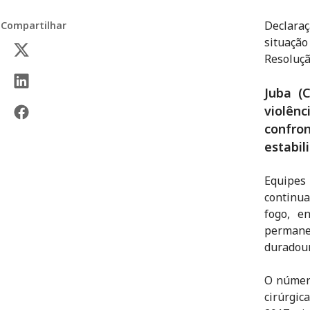
Declaraç
Compartilhar
situação
Resoluçã
Juba (
violên
confro
estabil
Equipes
continu
fogo, e
permane
duradour
O número
cirúrgi