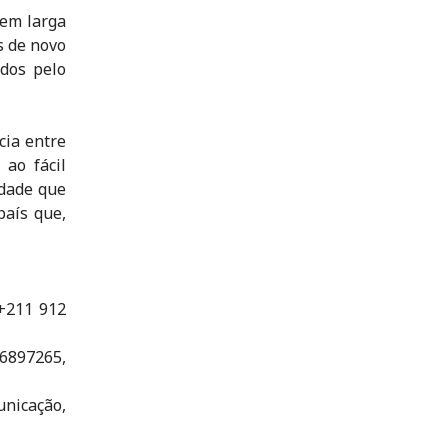
 em larga
s de novo
dos pelo
cia entre
ao fácil
idade que
país que,
 +211 912
16897265,
icação,