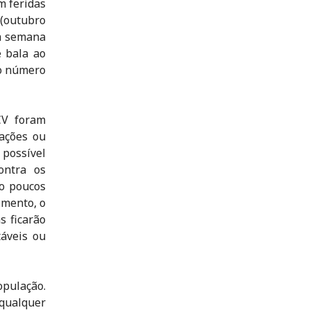
m feridas
 (outubro
a semana
e bala ao
 o número
CV foram
ações ou
 possível
ontra os
ão poucos
imento, o
s ficarão
táveis ou
pulação.
qualquer