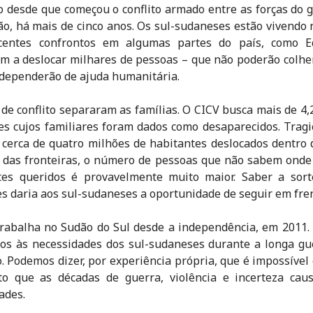
desde que começou o conflito armado entre as forças do 
ão, há mais de cinco anos. Os sul-sudaneses estão vivendo 
centes confrontos em algumas partes do país, como Eq
m a deslocar milhares de pessoas – que não poderão colhe
 dependerão de ajuda humanitária.
de conflito separaram as famílias. O CICV busca mais de 4,2
s cujos familiares foram dados como desaparecidos. Trag
cerca de quatro milhões de habitantes deslocados dentro 
 das fronteiras, o número de pessoas que não sabem onde
tes queridos é provavelmente muito maior. Saber a sort
es daria aos sul-sudaneses a oportunidade de seguir em fren
trabalha no Sudão do Sul desde a independência, em 2011
s às necessidades dos sul-sudaneses durante a longa gue
. Podemos dizer, por experiência própria, que é impossível
to que as décadas de guerra, violência e incerteza cau
ades.